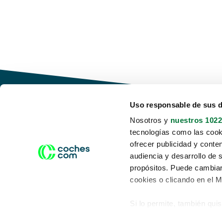
Uso responsable de sus 
Nosotros y
nuestros 1022
tecnologías como las cooki
Conduce tu futuro,
ofrecer publicidad y conte
desata tu movilidad
audiencia y desarrollo de 
propósitos. Puede cambiar
cookies o clicando en el 
Si lo permite, también qui
Acerca de nosotros
Aviso legal
Recopilar información