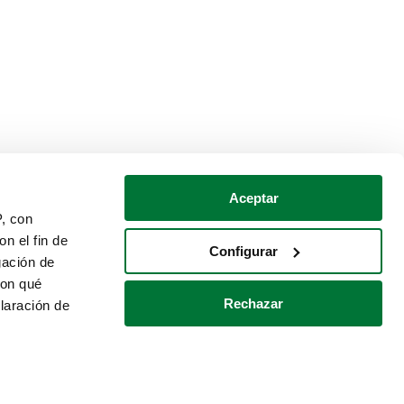
Aceptar
P, con
n el fin de
Configurar
gación de
con qué
Rechazar
laración de
Política de cookies
Contacto
 varios metros