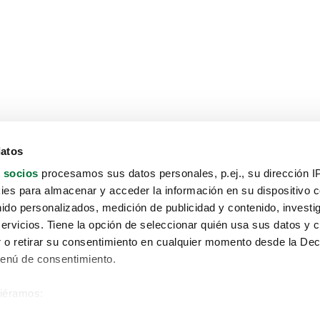
datos
 socios
procesamos sus datos personales, p.ej., su dirección I
es para almacenar y acceder la información en su dispositivo co
nido personalizados, medición de publicidad y contenido, investi
servicios. Tiene la opción de seleccionar quién usa sus datos y 
 o retirar su consentimiento en cualquier momento desde la Dec
Menú de consentimiento.
siéramos:
Aviso protección de datos
 sobre su ubicación geográfica que puede tener una precisión de