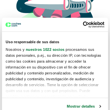
Uso responsable de sus datos
Nosotros y
nuestros 1022 socios
procesamos sus
datos personales, p.ej., su dirección IP, con tecnologías
como las cookies para almacenar y acceder la
Lo sentimos, no sabemos como
información en su dispositivo con el fin de ofrecer
te hemos traido hasta aquí.
publicidad y contenido personalizados, medición de
publicidad y contenido, investigación de audiencia y
desarrollo de servicios. Tiene la opción de seleccionar
Pero puedes encontrar el coche que estás
quién usa sus datos y con qué propósitos. Puede
buscando en alguno de estos enlaces:
cambiar o retirar su consentimiento en cualquier
momento desde la Declaración de cookies o clicando en
Coches nuevos
Mostrar detalles
el Menú de consentimiento.