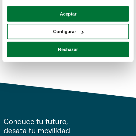
Coches de segunda mano
Si lo permite, también quisiéramos:
Aceptar
Recopilar información sobre su ubicación geográfica
Coches de km0
que puede tener una precisión de varios metros
Configurar
Coches de renting
Identificar su dispositivo analizándolo activamente
para buscar características específicas (huellas
Rechazar
digitales)
Obtenga más información sobre cómo se procesan sus
datos personales y establezca sus preferencias en la
sección de datos
. Puede cambiar o retirar su
consentimiento en cualquier momento en la Declaración
de cookies.
Las cookies de este sitio web se usan para personalizar
el contenido y los anuncios, ofrecer funciones de redes
sociales y analizar el tráfico. Además, compartimos
Conduce tu futuro,
información sobre el uso que haga del sitio web con
desata tu movilidad
nuestros partners de redes sociales, publicidad y análisis