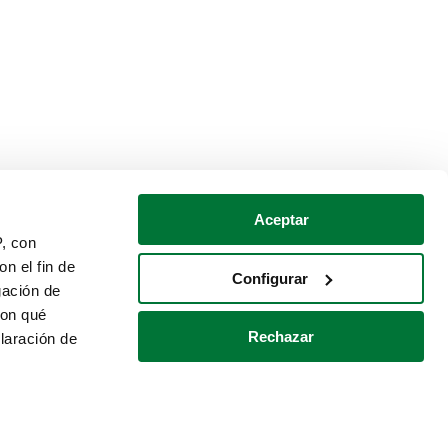
Aceptar
P, con
n el fin de
Configurar
gación de
con qué
Rechazar
laración de
Política de cookies
Contacto
 varios metros