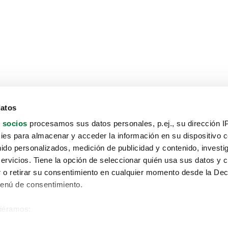
datos
 socios
procesamos sus datos personales, p.ej., su dirección I
es para almacenar y acceder la información en su dispositivo co
nido personalizados, medición de publicidad y contenido, investi
servicios. Tiene la opción de seleccionar quién usa sus datos y 
 o retirar su consentimiento en cualquier momento desde la Dec
Menú de consentimiento.
siéramos:
Aviso protección de datos
 sobre su ubicación geográfica que puede tener una precisión de