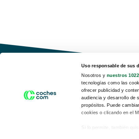
Uso responsable de sus 
Nosotros y
nuestros 1022
tecnologías como las cooki
Conduce tu futuro,
ofrecer publicidad y conte
desata tu movilidad
audiencia y desarrollo de 
propósitos. Puede cambiar
cookies o clicando en el 
Si lo permite, también qui
Acerca de nosotros
Aviso legal
Recopilar información