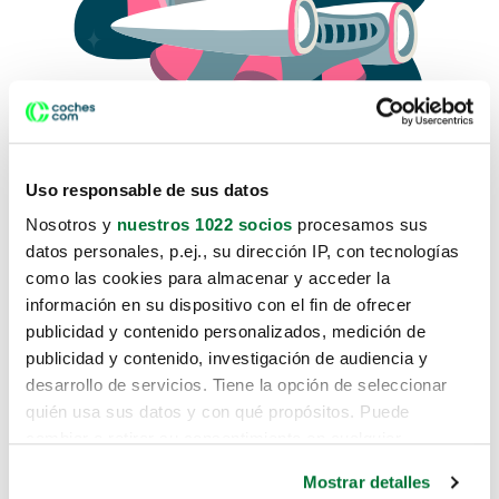
Uso responsable de sus datos
Nosotros y
nuestros 1022 socios
procesamos sus
datos personales, p.ej., su dirección IP, con tecnologías
como las cookies para almacenar y acceder la
Lo sentimos, no sabemos como
información en su dispositivo con el fin de ofrecer
te hemos traido hasta aquí.
publicidad y contenido personalizados, medición de
publicidad y contenido, investigación de audiencia y
desarrollo de servicios. Tiene la opción de seleccionar
Pero puedes encontrar el coche que estás
quién usa sus datos y con qué propósitos. Puede
buscando en alguno de estos enlaces:
cambiar o retirar su consentimiento en cualquier
momento desde la Declaración de cookies o clicando en
Coches nuevos
Mostrar detalles
el Menú de consentimiento.