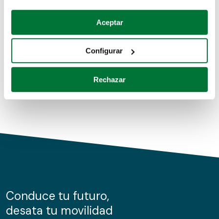
Coches de segunda mano
Si lo permite, también quisiéramos:
Aceptar
Recopilar información sobre su ubicación geográfica
Coches de km0
que puede tener una precisión de varios metros
Configurar
Coches de renting
Identificar su dispositivo analizándolo activamente
para buscar características específicas (huellas
Rechazar
digitales)
Obtenga más información sobre cómo se procesan sus
datos personales y establezca sus preferencias en la
sección de datos
. Puede cambiar o retirar su
consentimiento en cualquier momento en la Declaración
de cookies.
Las cookies de este sitio web se usan para personalizar
el contenido y los anuncios, ofrecer funciones de redes
sociales y analizar el tráfico. Además, compartimos
Conduce tu futuro,
información sobre el uso que haga del sitio web con
desata tu movilidad
nuestros partners de redes sociales, publicidad y análisis