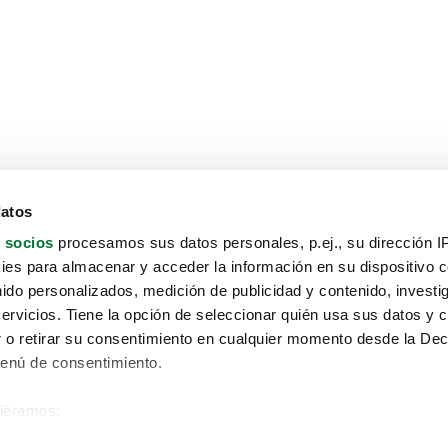
datos
 socios
procesamos sus datos personales, p.ej., su dirección I
es para almacenar y acceder la información en su dispositivo co
nido personalizados, medición de publicidad y contenido, investi
servicios. Tiene la opción de seleccionar quién usa sus datos y 
 o retirar su consentimiento en cualquier momento desde la Dec
Menú de consentimiento.
siéramos:
Aviso protección de datos
 sobre su ubicación geográfica que puede tener una precisión de