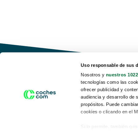
Uso responsable de sus 
Nosotros y
nuestros 1022
tecnologías como las cooki
Conduce tu futuro,
ofrecer publicidad y conte
desata tu movilidad
audiencia y desarrollo de 
propósitos. Puede cambiar
cookies o clicando en el 
Si lo permite, también qui
Acerca de nosotros
Aviso legal
Recopilar información