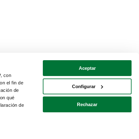
Aceptar
P, con
n el fin de
Configurar
gación de
con qué
Rechazar
laración de
Política de cookies
Contacto
 varios metros