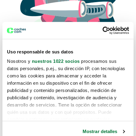
Uso responsable de sus datos
Nosotros y
nuestros 1022 socios
procesamos sus
datos personales, p.ej., su dirección IP, con tecnologías
como las cookies para almacenar y acceder la
Lo sentimos, no sabemos como
información en su dispositivo con el fin de ofrecer
te hemos traido hasta aquí.
publicidad y contenido personalizados, medición de
publicidad y contenido, investigación de audiencia y
desarrollo de servicios. Tiene la opción de seleccionar
Pero puedes encontrar el coche que estás
quién usa sus datos y con qué propósitos. Puede
buscando en alguno de estos enlaces:
cambiar o retirar su consentimiento en cualquier
momento desde la Declaración de cookies o clicando en
Coches nuevos
Mostrar detalles
el Menú de consentimiento.