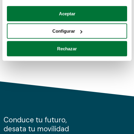
Coches de segunda mano
Si lo permite, también quisiéramos:
Aceptar
Recopilar información sobre su ubicación geográfica
Coches de km0
que puede tener una precisión de varios metros
Configurar
Coches de renting
Identificar su dispositivo analizándolo activamente
para buscar características específicas (huellas
Rechazar
digitales)
Obtenga más información sobre cómo se procesan sus
datos personales y establezca sus preferencias en la
sección de datos
. Puede cambiar o retirar su
consentimiento en cualquier momento en la Declaración
de cookies.
Las cookies de este sitio web se usan para personalizar
el contenido y los anuncios, ofrecer funciones de redes
sociales y analizar el tráfico. Además, compartimos
Conduce tu futuro,
información sobre el uso que haga del sitio web con
desata tu movilidad
nuestros partners de redes sociales, publicidad y análisis