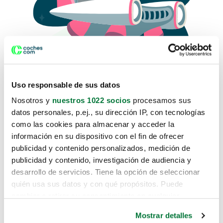
Uso responsable de sus datos
Nosotros y
nuestros 1022 socios
procesamos sus
datos personales, p.ej., su dirección IP, con tecnologías
como las cookies para almacenar y acceder la
Lo sentimos, no sabemos como
información en su dispositivo con el fin de ofrecer
te hemos traido hasta aquí.
publicidad y contenido personalizados, medición de
publicidad y contenido, investigación de audiencia y
desarrollo de servicios. Tiene la opción de seleccionar
Pero puedes encontrar el coche que estás
quién usa sus datos y con qué propósitos. Puede
buscando en alguno de estos enlaces:
cambiar o retirar su consentimiento en cualquier
momento desde la Declaración de cookies o clicando en
Coches nuevos
Mostrar detalles
el Menú de consentimiento.