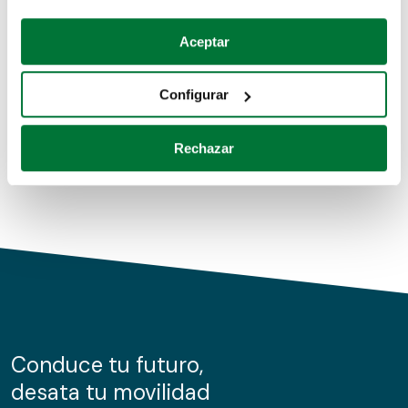
Coches de segunda mano
Si lo permite, también quisiéramos:
Aceptar
Recopilar información sobre su ubicación geográfica
Coches de km0
que puede tener una precisión de varios metros
Configurar
Coches de renting
Identificar su dispositivo analizándolo activamente
para buscar características específicas (huellas
Rechazar
digitales)
Obtenga más información sobre cómo se procesan sus
datos personales y establezca sus preferencias en la
sección de datos
. Puede cambiar o retirar su
consentimiento en cualquier momento en la Declaración
de cookies.
Las cookies de este sitio web se usan para personalizar
el contenido y los anuncios, ofrecer funciones de redes
sociales y analizar el tráfico. Además, compartimos
Conduce tu futuro,
información sobre el uso que haga del sitio web con
desata tu movilidad
nuestros partners de redes sociales, publicidad y análisis