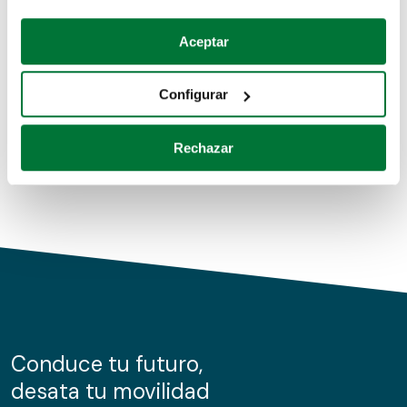
Coches de segunda mano
Si lo permite, también quisiéramos:
Aceptar
Recopilar información sobre su ubicación geográfica
Coches de km0
que puede tener una precisión de varios metros
Configurar
Coches de renting
Identificar su dispositivo analizándolo activamente
para buscar características específicas (huellas
Rechazar
digitales)
Obtenga más información sobre cómo se procesan sus
datos personales y establezca sus preferencias en la
sección de datos
. Puede cambiar o retirar su
consentimiento en cualquier momento en la Declaración
de cookies.
Las cookies de este sitio web se usan para personalizar
el contenido y los anuncios, ofrecer funciones de redes
sociales y analizar el tráfico. Además, compartimos
Conduce tu futuro,
información sobre el uso que haga del sitio web con
desata tu movilidad
nuestros partners de redes sociales, publicidad y análisis