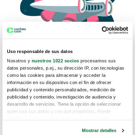
Uso responsable de sus datos
Nosotros y
nuestros 1022 socios
procesamos sus
datos personales, p.ej., su dirección IP, con tecnologías
como las cookies para almacenar y acceder la
Lo sentimos, no sabemos como
información en su dispositivo con el fin de ofrecer
te hemos traido hasta aquí.
publicidad y contenido personalizados, medición de
publicidad y contenido, investigación de audiencia y
desarrollo de servicios. Tiene la opción de seleccionar
Pero puedes encontrar el coche que estás
quién usa sus datos y con qué propósitos. Puede
buscando en alguno de estos enlaces:
cambiar o retirar su consentimiento en cualquier
momento desde la Declaración de cookies o clicando en
Coches nuevos
Mostrar detalles
el Menú de consentimiento.