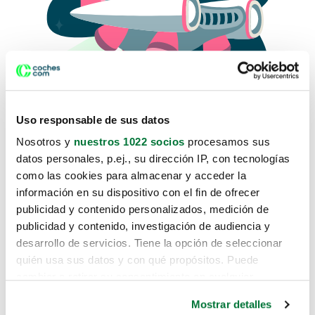
Uso responsable de sus datos
Nosotros y
nuestros 1022 socios
procesamos sus
datos personales, p.ej., su dirección IP, con tecnologías
como las cookies para almacenar y acceder la
Lo sentimos, no sabemos como
información en su dispositivo con el fin de ofrecer
te hemos traido hasta aquí.
publicidad y contenido personalizados, medición de
publicidad y contenido, investigación de audiencia y
desarrollo de servicios. Tiene la opción de seleccionar
Pero puedes encontrar el coche que estás
quién usa sus datos y con qué propósitos. Puede
buscando en alguno de estos enlaces:
cambiar o retirar su consentimiento en cualquier
momento desde la Declaración de cookies o clicando en
Coches nuevos
Mostrar detalles
el Menú de consentimiento.