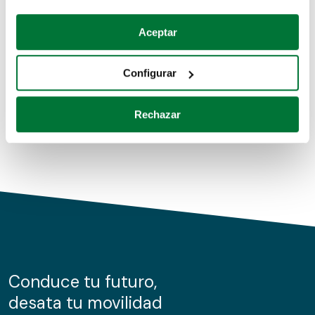
Coches de segunda mano
Si lo permite, también quisiéramos:
Aceptar
Recopilar información sobre su ubicación geográfica
Coches de km0
que puede tener una precisión de varios metros
Configurar
Coches de renting
Identificar su dispositivo analizándolo activamente
para buscar características específicas (huellas
Rechazar
digitales)
Obtenga más información sobre cómo se procesan sus
datos personales y establezca sus preferencias en la
sección de datos
. Puede cambiar o retirar su
consentimiento en cualquier momento en la Declaración
de cookies.
Las cookies de este sitio web se usan para personalizar
el contenido y los anuncios, ofrecer funciones de redes
sociales y analizar el tráfico. Además, compartimos
Conduce tu futuro,
información sobre el uso que haga del sitio web con
desata tu movilidad
nuestros partners de redes sociales, publicidad y análisis