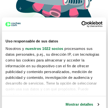
Uso responsable de sus datos
Nosotros y
nuestros 1022 socios
procesamos sus
datos personales, p.ej., su dirección IP, con tecnologías
como las cookies para almacenar y acceder la
Lo sentimos, no sabemos como
información en su dispositivo con el fin de ofrecer
te hemos traido hasta aquí.
publicidad y contenido personalizados, medición de
publicidad y contenido, investigación de audiencia y
desarrollo de servicios. Tiene la opción de seleccionar
Pero puedes encontrar el coche que estás
quién usa sus datos y con qué propósitos. Puede
buscando en alguno de estos enlaces:
cambiar o retirar su consentimiento en cualquier
momento desde la Declaración de cookies o clicando en
Coches nuevos
Mostrar detalles
el Menú de consentimiento.