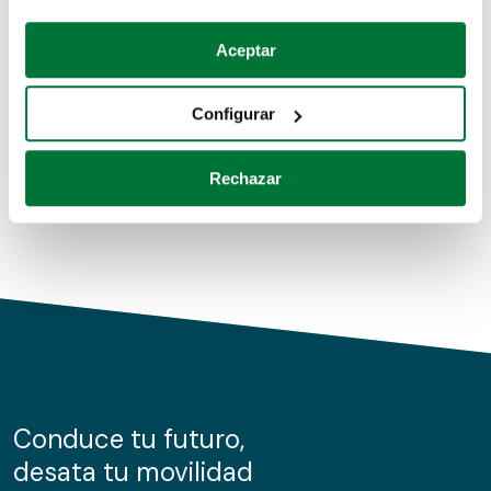
Coches de segunda mano
Si lo permite, también quisiéramos:
Aceptar
Recopilar información sobre su ubicación geográfica
Coches de km0
que puede tener una precisión de varios metros
Configurar
Coches de renting
Identificar su dispositivo analizándolo activamente
para buscar características específicas (huellas
Rechazar
digitales)
Obtenga más información sobre cómo se procesan sus
datos personales y establezca sus preferencias en la
sección de datos
. Puede cambiar o retirar su
consentimiento en cualquier momento en la Declaración
de cookies.
Las cookies de este sitio web se usan para personalizar
el contenido y los anuncios, ofrecer funciones de redes
sociales y analizar el tráfico. Además, compartimos
Conduce tu futuro,
información sobre el uso que haga del sitio web con
desata tu movilidad
nuestros partners de redes sociales, publicidad y análisis