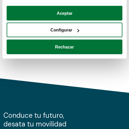
Coches de segunda mano
Si lo permite, también quisiéramos:
Aceptar
Recopilar información sobre su ubicación geográfica
Coches de km0
que puede tener una precisión de varios metros
Configurar
Coches de renting
Identificar su dispositivo analizándolo activamente
para buscar características específicas (huellas
Rechazar
digitales)
Obtenga más información sobre cómo se procesan sus
datos personales y establezca sus preferencias en la
sección de datos
. Puede cambiar o retirar su
consentimiento en cualquier momento en la Declaración
de cookies.
Las cookies de este sitio web se usan para personalizar
el contenido y los anuncios, ofrecer funciones de redes
sociales y analizar el tráfico. Además, compartimos
Conduce tu futuro,
información sobre el uso que haga del sitio web con
desata tu movilidad
nuestros partners de redes sociales, publicidad y análisis