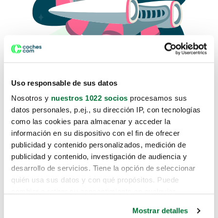
Uso responsable de sus datos
Nosotros y
nuestros 1022 socios
procesamos sus
datos personales, p.ej., su dirección IP, con tecnologías
como las cookies para almacenar y acceder la
Lo sentimos, no sabemos como
información en su dispositivo con el fin de ofrecer
te hemos traido hasta aquí.
publicidad y contenido personalizados, medición de
publicidad y contenido, investigación de audiencia y
desarrollo de servicios. Tiene la opción de seleccionar
Pero puedes encontrar el coche que estás
quién usa sus datos y con qué propósitos. Puede
buscando en alguno de estos enlaces:
cambiar o retirar su consentimiento en cualquier
momento desde la Declaración de cookies o clicando en
Coches nuevos
Mostrar detalles
el Menú de consentimiento.