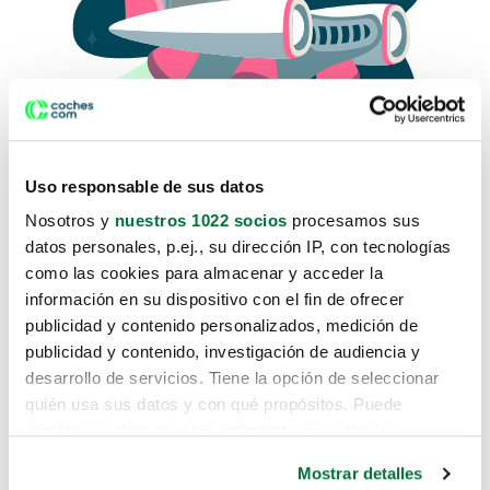
Uso responsable de sus datos
Nosotros y
nuestros 1022 socios
procesamos sus
datos personales, p.ej., su dirección IP, con tecnologías
como las cookies para almacenar y acceder la
Lo sentimos, no sabemos como
información en su dispositivo con el fin de ofrecer
te hemos traido hasta aquí.
publicidad y contenido personalizados, medición de
publicidad y contenido, investigación de audiencia y
desarrollo de servicios. Tiene la opción de seleccionar
Pero puedes encontrar el coche que estás
quién usa sus datos y con qué propósitos. Puede
buscando en alguno de estos enlaces:
cambiar o retirar su consentimiento en cualquier
momento desde la Declaración de cookies o clicando en
Coches nuevos
Mostrar detalles
el Menú de consentimiento.