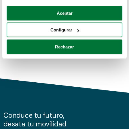
Coches de segunda mano
Si lo permite, también quisiéramos:
Aceptar
Recopilar información sobre su ubicación geográfica
Coches de km0
que puede tener una precisión de varios metros
Configurar
Coches de renting
Identificar su dispositivo analizándolo activamente
para buscar características específicas (huellas
Rechazar
digitales)
Obtenga más información sobre cómo se procesan sus
datos personales y establezca sus preferencias en la
sección de datos
. Puede cambiar o retirar su
consentimiento en cualquier momento en la Declaración
de cookies.
Las cookies de este sitio web se usan para personalizar
el contenido y los anuncios, ofrecer funciones de redes
sociales y analizar el tráfico. Además, compartimos
Conduce tu futuro,
información sobre el uso que haga del sitio web con
desata tu movilidad
nuestros partners de redes sociales, publicidad y análisis