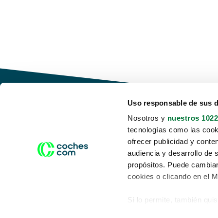
Uso responsable de sus 
Nosotros y
nuestros 1022
tecnologías como las cooki
Conduce tu futuro,
ofrecer publicidad y conte
desata tu movilidad
audiencia y desarrollo de 
propósitos. Puede cambiar
cookies o clicando en el 
Si lo permite, también qui
Acerca de nosotros
Aviso legal
Recopilar información