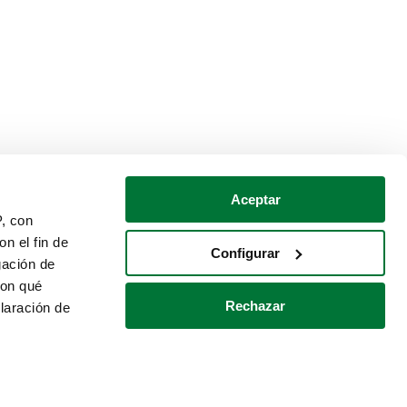
Aceptar
P, con
n el fin de
Configurar
gación de
con qué
Rechazar
laración de
Política de cookies
Contacto
 varios metros