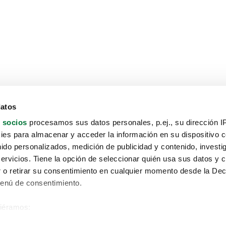
datos
 socios
procesamos sus datos personales, p.ej., su dirección I
es para almacenar y acceder la información en su dispositivo co
nido personalizados, medición de publicidad y contenido, investi
servicios. Tiene la opción de seleccionar quién usa sus datos y 
 o retirar su consentimiento en cualquier momento desde la Dec
Menú de consentimiento.
siéramos:
Aviso protección de datos
 sobre su ubicación geográfica que puede tener una precisión de