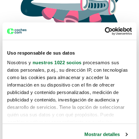
Uso responsable de sus datos
Nosotros y
nuestros 1022 socios
procesamos sus
datos personales, p.ej., su dirección IP, con tecnologías
como las cookies para almacenar y acceder la
Lo sentimos, no sabemos como
información en su dispositivo con el fin de ofrecer
te hemos traido hasta aquí.
publicidad y contenido personalizados, medición de
publicidad y contenido, investigación de audiencia y
desarrollo de servicios. Tiene la opción de seleccionar
Pero puedes encontrar el coche que estás
quién usa sus datos y con qué propósitos. Puede
buscando en alguno de estos enlaces:
cambiar o retirar su consentimiento en cualquier
momento desde la Declaración de cookies o clicando en
Coches nuevos
Mostrar detalles
el Menú de consentimiento.