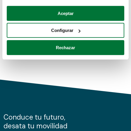
Coches de segunda mano
Si lo permite, también quisiéramos:
Aceptar
Recopilar información sobre su ubicación geográfica
Coches de km0
que puede tener una precisión de varios metros
Configurar
Coches de renting
Identificar su dispositivo analizándolo activamente
para buscar características específicas (huellas
Rechazar
digitales)
Obtenga más información sobre cómo se procesan sus
datos personales y establezca sus preferencias en la
sección de datos
. Puede cambiar o retirar su
consentimiento en cualquier momento en la Declaración
de cookies.
Las cookies de este sitio web se usan para personalizar
el contenido y los anuncios, ofrecer funciones de redes
sociales y analizar el tráfico. Además, compartimos
Conduce tu futuro,
información sobre el uso que haga del sitio web con
desata tu movilidad
nuestros partners de redes sociales, publicidad y análisis