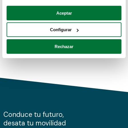
Coches de segunda mano
Si lo permite, también quisiéramos:
Aceptar
Recopilar información sobre su ubicación geográfica
Coches de km0
que puede tener una precisión de varios metros
Configurar
Coches de renting
Identificar su dispositivo analizándolo activamente
para buscar características específicas (huellas
Rechazar
digitales)
Obtenga más información sobre cómo se procesan sus
datos personales y establezca sus preferencias en la
sección de datos
. Puede cambiar o retirar su
consentimiento en cualquier momento en la Declaración
de cookies.
Las cookies de este sitio web se usan para personalizar
el contenido y los anuncios, ofrecer funciones de redes
sociales y analizar el tráfico. Además, compartimos
Conduce tu futuro,
información sobre el uso que haga del sitio web con
desata tu movilidad
nuestros partners de redes sociales, publicidad y análisis