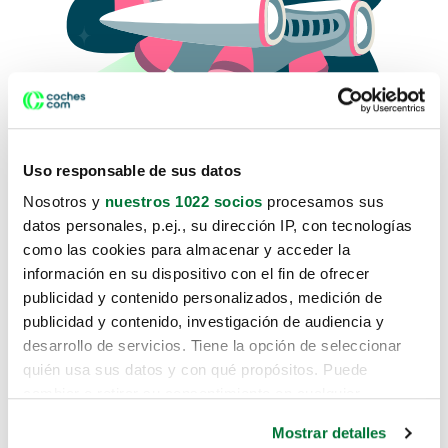
Uso responsable de sus datos
Nosotros y
nuestros 1022 socios
procesamos sus
datos personales, p.ej., su dirección IP, con tecnologías
como las cookies para almacenar y acceder la
Lo sentimos, no sabemos como
información en su dispositivo con el fin de ofrecer
te hemos traido hasta aquí.
publicidad y contenido personalizados, medición de
publicidad y contenido, investigación de audiencia y
desarrollo de servicios. Tiene la opción de seleccionar
Pero puedes encontrar el coche que estás
quién usa sus datos y con qué propósitos. Puede
buscando en alguno de estos enlaces:
cambiar o retirar su consentimiento en cualquier
momento desde la Declaración de cookies o clicando en
Coches nuevos
Mostrar detalles
el Menú de consentimiento.