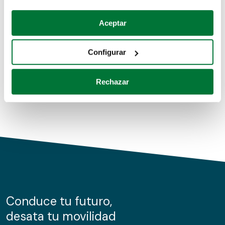
Coches de segunda mano
Si lo permite, también quisiéramos:
Aceptar
Recopilar información sobre su ubicación geográfica
Coches de km0
que puede tener una precisión de varios metros
Configurar
Coches de renting
Identificar su dispositivo analizándolo activamente
para buscar características específicas (huellas
Rechazar
digitales)
Obtenga más información sobre cómo se procesan sus
datos personales y establezca sus preferencias en la
sección de datos
. Puede cambiar o retirar su
consentimiento en cualquier momento en la Declaración
de cookies.
Las cookies de este sitio web se usan para personalizar
el contenido y los anuncios, ofrecer funciones de redes
sociales y analizar el tráfico. Además, compartimos
Conduce tu futuro,
información sobre el uso que haga del sitio web con
desata tu movilidad
nuestros partners de redes sociales, publicidad y análisis