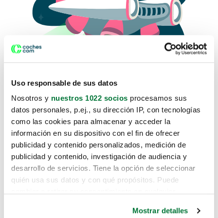
Uso responsable de sus datos
Nosotros y
nuestros 1022 socios
procesamos sus
datos personales, p.ej., su dirección IP, con tecnologías
como las cookies para almacenar y acceder la
Lo sentimos, no sabemos como
información en su dispositivo con el fin de ofrecer
te hemos traido hasta aquí.
publicidad y contenido personalizados, medición de
publicidad y contenido, investigación de audiencia y
desarrollo de servicios. Tiene la opción de seleccionar
Pero puedes encontrar el coche que estás
quién usa sus datos y con qué propósitos. Puede
buscando en alguno de estos enlaces:
cambiar o retirar su consentimiento en cualquier
momento desde la Declaración de cookies o clicando en
Coches nuevos
Mostrar detalles
el Menú de consentimiento.