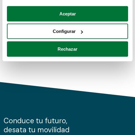
Coches de segunda mano
Si lo permite, también quisiéramos:
Aceptar
Recopilar información sobre su ubicación geográfica
Coches de km0
que puede tener una precisión de varios metros
Configurar
Coches de renting
Identificar su dispositivo analizándolo activamente
para buscar características específicas (huellas
Rechazar
digitales)
Obtenga más información sobre cómo se procesan sus
datos personales y establezca sus preferencias en la
sección de datos
. Puede cambiar o retirar su
consentimiento en cualquier momento en la Declaración
de cookies.
Las cookies de este sitio web se usan para personalizar
el contenido y los anuncios, ofrecer funciones de redes
sociales y analizar el tráfico. Además, compartimos
Conduce tu futuro,
información sobre el uso que haga del sitio web con
desata tu movilidad
nuestros partners de redes sociales, publicidad y análisis