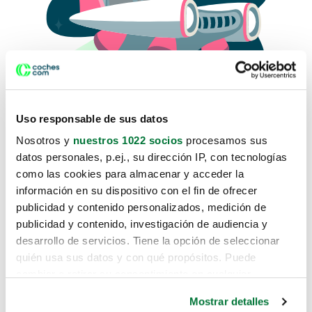
Uso responsable de sus datos
Nosotros y
nuestros 1022 socios
procesamos sus
datos personales, p.ej., su dirección IP, con tecnologías
como las cookies para almacenar y acceder la
Lo sentimos, no sabemos como
información en su dispositivo con el fin de ofrecer
te hemos traido hasta aquí.
publicidad y contenido personalizados, medición de
publicidad y contenido, investigación de audiencia y
desarrollo de servicios. Tiene la opción de seleccionar
Pero puedes encontrar el coche que estás
quién usa sus datos y con qué propósitos. Puede
buscando en alguno de estos enlaces:
cambiar o retirar su consentimiento en cualquier
momento desde la Declaración de cookies o clicando en
Coches nuevos
Mostrar detalles
el Menú de consentimiento.