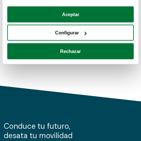
Coches de segunda mano
Si lo permite, también quisiéramos:
Aceptar
Recopilar información sobre su ubicación geográfica
Coches de km0
que puede tener una precisión de varios metros
Configurar
Coches de renting
Identificar su dispositivo analizándolo activamente
para buscar características específicas (huellas
Rechazar
digitales)
Obtenga más información sobre cómo se procesan sus
datos personales y establezca sus preferencias en la
sección de datos
. Puede cambiar o retirar su
consentimiento en cualquier momento en la Declaración
de cookies.
Las cookies de este sitio web se usan para personalizar
el contenido y los anuncios, ofrecer funciones de redes
sociales y analizar el tráfico. Además, compartimos
Conduce tu futuro,
información sobre el uso que haga del sitio web con
desata tu movilidad
nuestros partners de redes sociales, publicidad y análisis