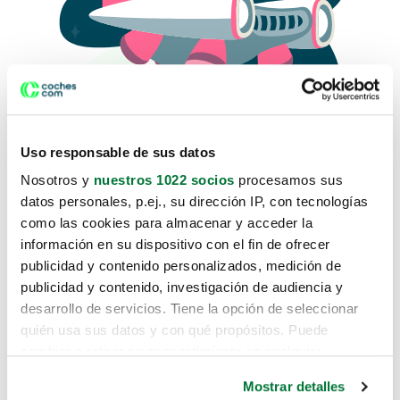
Uso responsable de sus datos
Nosotros y
nuestros 1022 socios
procesamos sus
datos personales, p.ej., su dirección IP, con tecnologías
como las cookies para almacenar y acceder la
Lo sentimos, no sabemos como
información en su dispositivo con el fin de ofrecer
te hemos traido hasta aquí.
publicidad y contenido personalizados, medición de
publicidad y contenido, investigación de audiencia y
desarrollo de servicios. Tiene la opción de seleccionar
Pero puedes encontrar el coche que estás
quién usa sus datos y con qué propósitos. Puede
buscando en alguno de estos enlaces:
cambiar o retirar su consentimiento en cualquier
momento desde la Declaración de cookies o clicando en
Coches nuevos
Mostrar detalles
el Menú de consentimiento.