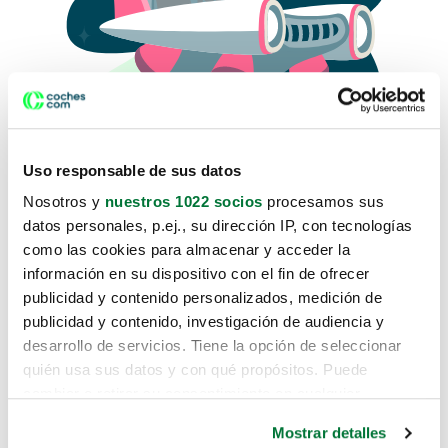
Uso responsable de sus datos
Nosotros y
nuestros 1022 socios
procesamos sus
datos personales, p.ej., su dirección IP, con tecnologías
como las cookies para almacenar y acceder la
Lo sentimos, no sabemos como
información en su dispositivo con el fin de ofrecer
te hemos traido hasta aquí.
publicidad y contenido personalizados, medición de
publicidad y contenido, investigación de audiencia y
desarrollo de servicios. Tiene la opción de seleccionar
Pero puedes encontrar el coche que estás
quién usa sus datos y con qué propósitos. Puede
buscando en alguno de estos enlaces:
cambiar o retirar su consentimiento en cualquier
momento desde la Declaración de cookies o clicando en
Coches nuevos
Mostrar detalles
el Menú de consentimiento.