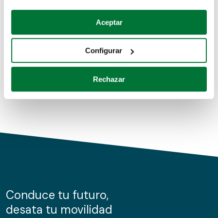
Coches de segunda mano
Si lo permite, también quisiéramos:
Aceptar
Recopilar información sobre su ubicación geográfica
Coches de km0
que puede tener una precisión de varios metros
Configurar
Coches de renting
Identificar su dispositivo analizándolo activamente
para buscar características específicas (huellas
Rechazar
digitales)
Obtenga más información sobre cómo se procesan sus
datos personales y establezca sus preferencias en la
sección de datos
. Puede cambiar o retirar su
consentimiento en cualquier momento en la Declaración
de cookies.
Las cookies de este sitio web se usan para personalizar
el contenido y los anuncios, ofrecer funciones de redes
sociales y analizar el tráfico. Además, compartimos
Conduce tu futuro,
información sobre el uso que haga del sitio web con
desata tu movilidad
nuestros partners de redes sociales, publicidad y análisis