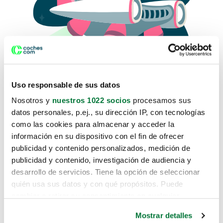
Uso responsable de sus datos
Nosotros y
nuestros 1022 socios
procesamos sus
datos personales, p.ej., su dirección IP, con tecnologías
como las cookies para almacenar y acceder la
Lo sentimos, no sabemos como
información en su dispositivo con el fin de ofrecer
te hemos traido hasta aquí.
publicidad y contenido personalizados, medición de
publicidad y contenido, investigación de audiencia y
desarrollo de servicios. Tiene la opción de seleccionar
Pero puedes encontrar el coche que estás
quién usa sus datos y con qué propósitos. Puede
buscando en alguno de estos enlaces:
cambiar o retirar su consentimiento en cualquier
momento desde la Declaración de cookies o clicando en
Coches nuevos
Mostrar detalles
el Menú de consentimiento.