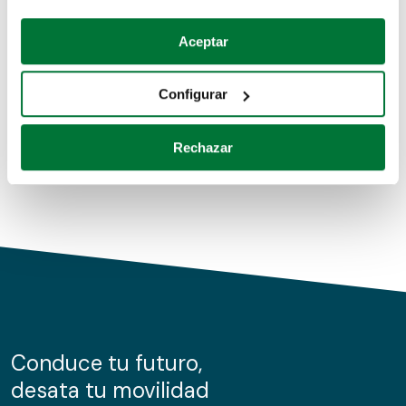
Coches de segunda mano
Si lo permite, también quisiéramos:
Aceptar
Recopilar información sobre su ubicación geográfica
Coches de km0
que puede tener una precisión de varios metros
Configurar
Coches de renting
Identificar su dispositivo analizándolo activamente
para buscar características específicas (huellas
Rechazar
digitales)
Obtenga más información sobre cómo se procesan sus
datos personales y establezca sus preferencias en la
sección de datos
. Puede cambiar o retirar su
consentimiento en cualquier momento en la Declaración
de cookies.
Las cookies de este sitio web se usan para personalizar
el contenido y los anuncios, ofrecer funciones de redes
sociales y analizar el tráfico. Además, compartimos
Conduce tu futuro,
información sobre el uso que haga del sitio web con
desata tu movilidad
nuestros partners de redes sociales, publicidad y análisis