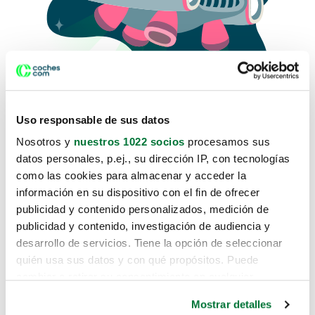
Uso responsable de sus datos
Nosotros y
nuestros 1022 socios
procesamos sus
datos personales, p.ej., su dirección IP, con tecnologías
como las cookies para almacenar y acceder la
Lo sentimos, no sabemos como
información en su dispositivo con el fin de ofrecer
te hemos traido hasta aquí.
publicidad y contenido personalizados, medición de
publicidad y contenido, investigación de audiencia y
desarrollo de servicios. Tiene la opción de seleccionar
Pero puedes encontrar el coche que estás
quién usa sus datos y con qué propósitos. Puede
buscando en alguno de estos enlaces:
cambiar o retirar su consentimiento en cualquier
momento desde la Declaración de cookies o clicando en
Coches nuevos
Mostrar detalles
el Menú de consentimiento.