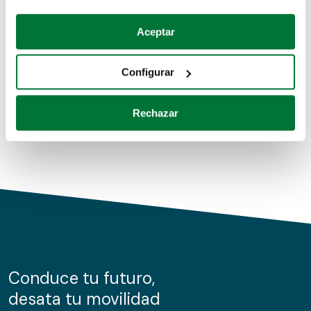
Coches de segunda mano
Si lo permite, también quisiéramos:
Aceptar
Recopilar información sobre su ubicación geográfica
Coches de km0
que puede tener una precisión de varios metros
Configurar
Coches de renting
Identificar su dispositivo analizándolo activamente
para buscar características específicas (huellas
Rechazar
digitales)
Obtenga más información sobre cómo se procesan sus
datos personales y establezca sus preferencias en la
sección de datos
. Puede cambiar o retirar su
consentimiento en cualquier momento en la Declaración
de cookies.
Las cookies de este sitio web se usan para personalizar
el contenido y los anuncios, ofrecer funciones de redes
sociales y analizar el tráfico. Además, compartimos
Conduce tu futuro,
información sobre el uso que haga del sitio web con
desata tu movilidad
nuestros partners de redes sociales, publicidad y análisis