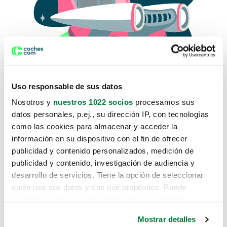
Uso responsable de sus datos
Nosotros y
nuestros 1022 socios
procesamos sus
datos personales, p.ej., su dirección IP, con tecnologías
como las cookies para almacenar y acceder la
Lo sentimos, no sabemos como
información en su dispositivo con el fin de ofrecer
te hemos traido hasta aquí.
publicidad y contenido personalizados, medición de
publicidad y contenido, investigación de audiencia y
desarrollo de servicios. Tiene la opción de seleccionar
Pero puedes encontrar el coche que estás
quién usa sus datos y con qué propósitos. Puede
buscando en alguno de estos enlaces:
cambiar o retirar su consentimiento en cualquier
momento desde la Declaración de cookies o clicando en
Coches nuevos
Mostrar detalles
el Menú de consentimiento.