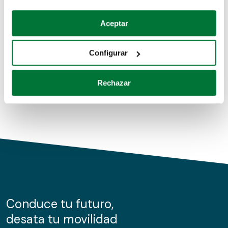
Coches de segunda mano
Si lo permite, también quisiéramos:
Aceptar
Recopilar información sobre su ubicación geográfica
Coches de km0
que puede tener una precisión de varios metros
Configurar
Coches de renting
Identificar su dispositivo analizándolo activamente
para buscar características específicas (huellas
Rechazar
digitales)
Obtenga más información sobre cómo se procesan sus
datos personales y establezca sus preferencias en la
sección de datos
. Puede cambiar o retirar su
consentimiento en cualquier momento en la Declaración
de cookies.
Las cookies de este sitio web se usan para personalizar
el contenido y los anuncios, ofrecer funciones de redes
sociales y analizar el tráfico. Además, compartimos
Conduce tu futuro,
información sobre el uso que haga del sitio web con
desata tu movilidad
nuestros partners de redes sociales, publicidad y análisis