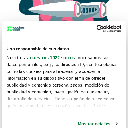
Uso responsable de sus datos
Nosotros y
nuestros 1022 socios
procesamos sus
datos personales, p.ej., su dirección IP, con tecnologías
como las cookies para almacenar y acceder la
Lo sentimos, no sabemos como
información en su dispositivo con el fin de ofrecer
te hemos traido hasta aquí.
publicidad y contenido personalizados, medición de
publicidad y contenido, investigación de audiencia y
desarrollo de servicios. Tiene la opción de seleccionar
Pero puedes encontrar el coche que estás
quién usa sus datos y con qué propósitos. Puede
buscando en alguno de estos enlaces:
cambiar o retirar su consentimiento en cualquier
momento desde la Declaración de cookies o clicando en
Coches nuevos
Mostrar detalles
el Menú de consentimiento.