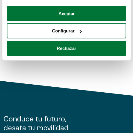
Coches de segunda mano
Si lo permite, también quisiéramos:
Aceptar
Recopilar información sobre su ubicación geográfica
Coches de km0
que puede tener una precisión de varios metros
Configurar
Coches de renting
Identificar su dispositivo analizándolo activamente
para buscar características específicas (huellas
Rechazar
digitales)
Obtenga más información sobre cómo se procesan sus
datos personales y establezca sus preferencias en la
sección de datos
. Puede cambiar o retirar su
consentimiento en cualquier momento en la Declaración
de cookies.
Las cookies de este sitio web se usan para personalizar
el contenido y los anuncios, ofrecer funciones de redes
sociales y analizar el tráfico. Además, compartimos
Conduce tu futuro,
información sobre el uso que haga del sitio web con
desata tu movilidad
nuestros partners de redes sociales, publicidad y análisis