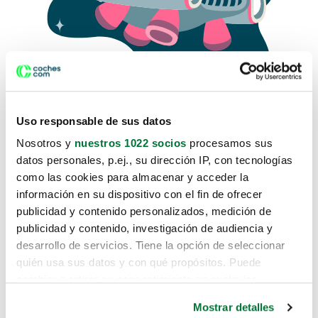
Uso responsable de sus datos
Nosotros y
nuestros 1022 socios
procesamos sus
datos personales, p.ej., su dirección IP, con tecnologías
como las cookies para almacenar y acceder la
Lo sentimos, no sabemos como
información en su dispositivo con el fin de ofrecer
te hemos traido hasta aquí.
publicidad y contenido personalizados, medición de
publicidad y contenido, investigación de audiencia y
desarrollo de servicios. Tiene la opción de seleccionar
Pero puedes encontrar el coche que estás
quién usa sus datos y con qué propósitos. Puede
buscando en alguno de estos enlaces:
cambiar o retirar su consentimiento en cualquier
momento desde la Declaración de cookies o clicando en
Coches nuevos
Mostrar detalles
el Menú de consentimiento.