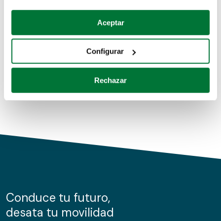
Coches de segunda mano
Si lo permite, también quisiéramos:
Aceptar
Recopilar información sobre su ubicación geográfica
Coches de km0
que puede tener una precisión de varios metros
Configurar
Coches de renting
Identificar su dispositivo analizándolo activamente
para buscar características específicas (huellas
Rechazar
digitales)
Obtenga más información sobre cómo se procesan sus
datos personales y establezca sus preferencias en la
sección de datos
. Puede cambiar o retirar su
consentimiento en cualquier momento en la Declaración
de cookies.
Las cookies de este sitio web se usan para personalizar
el contenido y los anuncios, ofrecer funciones de redes
sociales y analizar el tráfico. Además, compartimos
Conduce tu futuro,
información sobre el uso que haga del sitio web con
desata tu movilidad
nuestros partners de redes sociales, publicidad y análisis