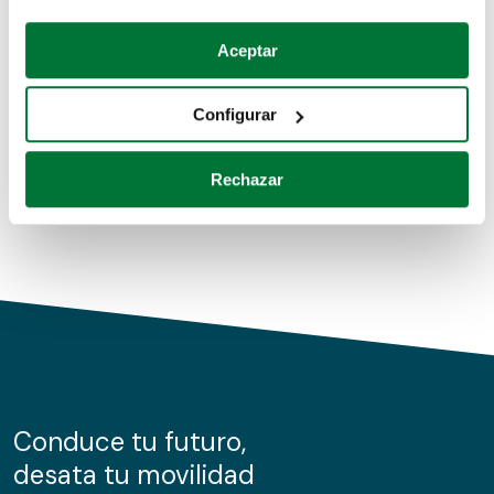
Coches de segunda mano
Si lo permite, también quisiéramos:
Aceptar
Recopilar información sobre su ubicación geográfica
Coches de km0
que puede tener una precisión de varios metros
Configurar
Coches de renting
Identificar su dispositivo analizándolo activamente
para buscar características específicas (huellas
Rechazar
digitales)
Obtenga más información sobre cómo se procesan sus
datos personales y establezca sus preferencias en la
sección de datos
. Puede cambiar o retirar su
consentimiento en cualquier momento en la Declaración
de cookies.
Las cookies de este sitio web se usan para personalizar
el contenido y los anuncios, ofrecer funciones de redes
sociales y analizar el tráfico. Además, compartimos
Conduce tu futuro,
información sobre el uso que haga del sitio web con
desata tu movilidad
nuestros partners de redes sociales, publicidad y análisis