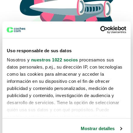
Uso responsable de sus datos
Nosotros y
nuestros 1022 socios
procesamos sus
datos personales, p.ej., su dirección IP, con tecnologías
como las cookies para almacenar y acceder la
Lo sentimos, no sabemos como
información en su dispositivo con el fin de ofrecer
te hemos traido hasta aquí.
publicidad y contenido personalizados, medición de
publicidad y contenido, investigación de audiencia y
desarrollo de servicios. Tiene la opción de seleccionar
Pero puedes encontrar el coche que estás
quién usa sus datos y con qué propósitos. Puede
buscando en alguno de estos enlaces:
cambiar o retirar su consentimiento en cualquier
momento desde la Declaración de cookies o clicando en
Coches nuevos
Mostrar detalles
el Menú de consentimiento.