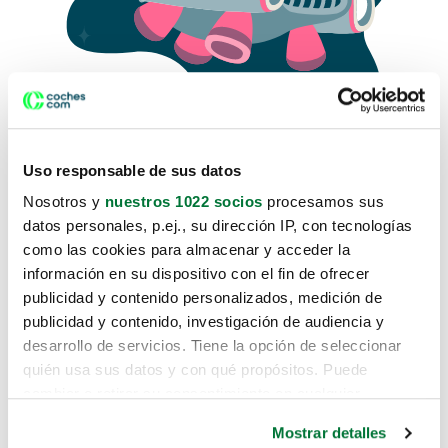
Uso responsable de sus datos
Nosotros y
nuestros 1022 socios
procesamos sus
datos personales, p.ej., su dirección IP, con tecnologías
como las cookies para almacenar y acceder la
Lo sentimos, no sabemos como
información en su dispositivo con el fin de ofrecer
te hemos traido hasta aquí.
publicidad y contenido personalizados, medición de
publicidad y contenido, investigación de audiencia y
desarrollo de servicios. Tiene la opción de seleccionar
Pero puedes encontrar el coche que estás
quién usa sus datos y con qué propósitos. Puede
buscando en alguno de estos enlaces:
cambiar o retirar su consentimiento en cualquier
momento desde la Declaración de cookies o clicando en
Coches nuevos
Mostrar detalles
el Menú de consentimiento.