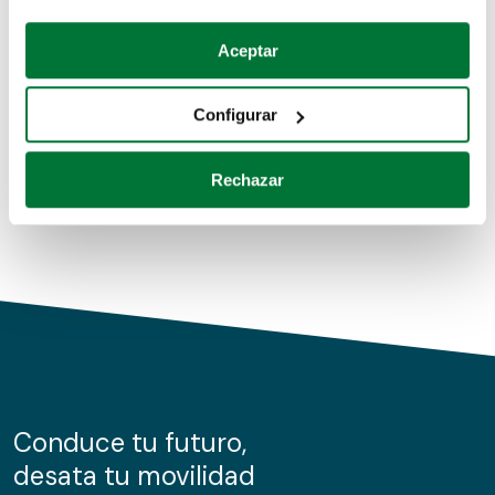
Coches de segunda mano
Si lo permite, también quisiéramos:
Aceptar
Recopilar información sobre su ubicación geográfica
Coches de km0
que puede tener una precisión de varios metros
Configurar
Coches de renting
Identificar su dispositivo analizándolo activamente
para buscar características específicas (huellas
Rechazar
digitales)
Obtenga más información sobre cómo se procesan sus
datos personales y establezca sus preferencias en la
sección de datos
. Puede cambiar o retirar su
consentimiento en cualquier momento en la Declaración
de cookies.
Las cookies de este sitio web se usan para personalizar
el contenido y los anuncios, ofrecer funciones de redes
sociales y analizar el tráfico. Además, compartimos
Conduce tu futuro,
información sobre el uso que haga del sitio web con
desata tu movilidad
nuestros partners de redes sociales, publicidad y análisis