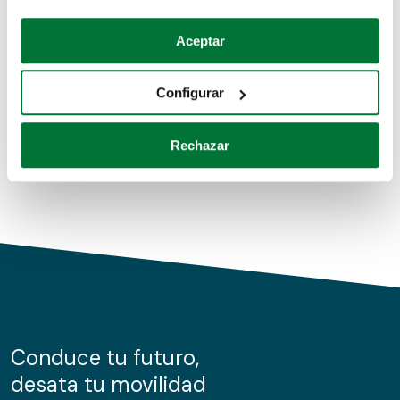
Coches de segunda mano
Si lo permite, también quisiéramos:
Aceptar
Recopilar información sobre su ubicación geográfica
Coches de km0
que puede tener una precisión de varios metros
Configurar
Coches de renting
Identificar su dispositivo analizándolo activamente
para buscar características específicas (huellas
Rechazar
digitales)
Obtenga más información sobre cómo se procesan sus
datos personales y establezca sus preferencias en la
sección de datos
. Puede cambiar o retirar su
consentimiento en cualquier momento en la Declaración
de cookies.
Las cookies de este sitio web se usan para personalizar
el contenido y los anuncios, ofrecer funciones de redes
sociales y analizar el tráfico. Además, compartimos
Conduce tu futuro,
información sobre el uso que haga del sitio web con
desata tu movilidad
nuestros partners de redes sociales, publicidad y análisis