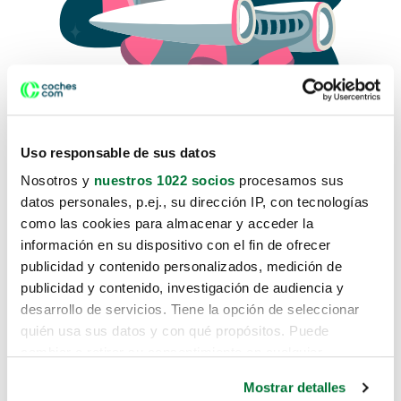
Uso responsable de sus datos
Nosotros y
nuestros 1022 socios
procesamos sus
datos personales, p.ej., su dirección IP, con tecnologías
como las cookies para almacenar y acceder la
Lo sentimos, no sabemos como
información en su dispositivo con el fin de ofrecer
te hemos traido hasta aquí.
publicidad y contenido personalizados, medición de
publicidad y contenido, investigación de audiencia y
desarrollo de servicios. Tiene la opción de seleccionar
Pero puedes encontrar el coche que estás
quién usa sus datos y con qué propósitos. Puede
buscando en alguno de estos enlaces:
cambiar o retirar su consentimiento en cualquier
momento desde la Declaración de cookies o clicando en
Coches nuevos
Mostrar detalles
el Menú de consentimiento.