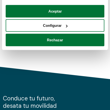
Coches de segunda mano
Si lo permite, también quisiéramos:
Aceptar
Recopilar información sobre su ubicación geográfica
Coches de km0
que puede tener una precisión de varios metros
Configurar
Coches de renting
Identificar su dispositivo analizándolo activamente
para buscar características específicas (huellas
Rechazar
digitales)
Obtenga más información sobre cómo se procesan sus
datos personales y establezca sus preferencias en la
sección de datos
. Puede cambiar o retirar su
consentimiento en cualquier momento en la Declaración
de cookies.
Las cookies de este sitio web se usan para personalizar
el contenido y los anuncios, ofrecer funciones de redes
sociales y analizar el tráfico. Además, compartimos
Conduce tu futuro,
información sobre el uso que haga del sitio web con
desata tu movilidad
nuestros partners de redes sociales, publicidad y análisis