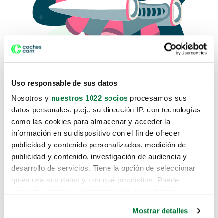
Uso responsable de sus datos
Nosotros y
nuestros 1022 socios
procesamos sus
datos personales, p.ej., su dirección IP, con tecnologías
como las cookies para almacenar y acceder la
Lo sentimos, no sabemos como
información en su dispositivo con el fin de ofrecer
te hemos traido hasta aquí.
publicidad y contenido personalizados, medición de
publicidad y contenido, investigación de audiencia y
desarrollo de servicios. Tiene la opción de seleccionar
Pero puedes encontrar el coche que estás
quién usa sus datos y con qué propósitos. Puede
buscando en alguno de estos enlaces:
cambiar o retirar su consentimiento en cualquier
momento desde la Declaración de cookies o clicando en
Coches nuevos
Mostrar detalles
el Menú de consentimiento.