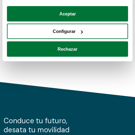
Coches de segunda mano
Si lo permite, también quisiéramos:
Aceptar
Recopilar información sobre su ubicación geográfica
Coches de km0
que puede tener una precisión de varios metros
Configurar
Coches de renting
Identificar su dispositivo analizándolo activamente
para buscar características específicas (huellas
Rechazar
digitales)
Obtenga más información sobre cómo se procesan sus
datos personales y establezca sus preferencias en la
sección de datos
. Puede cambiar o retirar su
consentimiento en cualquier momento en la Declaración
de cookies.
Las cookies de este sitio web se usan para personalizar
el contenido y los anuncios, ofrecer funciones de redes
sociales y analizar el tráfico. Además, compartimos
Conduce tu futuro,
información sobre el uso que haga del sitio web con
desata tu movilidad
nuestros partners de redes sociales, publicidad y análisis