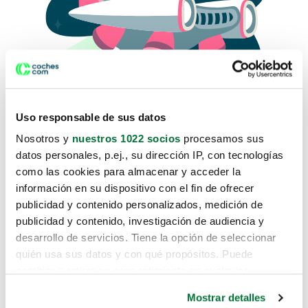
Uso responsable de sus datos
Nosotros y
nuestros 1022 socios
procesamos sus
datos personales, p.ej., su dirección IP, con tecnologías
como las cookies para almacenar y acceder la
Lo sentimos, no sabemos como
información en su dispositivo con el fin de ofrecer
te hemos traido hasta aquí.
publicidad y contenido personalizados, medición de
publicidad y contenido, investigación de audiencia y
desarrollo de servicios. Tiene la opción de seleccionar
Pero puedes encontrar el coche que estás
quién usa sus datos y con qué propósitos. Puede
buscando en alguno de estos enlaces:
cambiar o retirar su consentimiento en cualquier
momento desde la Declaración de cookies o clicando en
Coches nuevos
Mostrar detalles
el Menú de consentimiento.