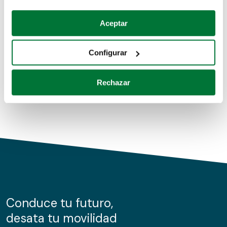
Coches de segunda mano
Si lo permite, también quisiéramos:
Aceptar
Recopilar información sobre su ubicación geográfica
Coches de km0
que puede tener una precisión de varios metros
Configurar
Coches de renting
Identificar su dispositivo analizándolo activamente
para buscar características específicas (huellas
Rechazar
digitales)
Obtenga más información sobre cómo se procesan sus
datos personales y establezca sus preferencias en la
sección de datos
. Puede cambiar o retirar su
consentimiento en cualquier momento en la Declaración
de cookies.
Las cookies de este sitio web se usan para personalizar
el contenido y los anuncios, ofrecer funciones de redes
sociales y analizar el tráfico. Además, compartimos
Conduce tu futuro,
información sobre el uso que haga del sitio web con
desata tu movilidad
nuestros partners de redes sociales, publicidad y análisis