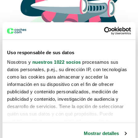
Uso responsable de sus datos
Nosotros y
nuestros 1022 socios
procesamos sus
datos personales, p.ej., su dirección IP, con tecnologías
como las cookies para almacenar y acceder la
Lo sentimos, no sabemos como
información en su dispositivo con el fin de ofrecer
te hemos traido hasta aquí.
publicidad y contenido personalizados, medición de
publicidad y contenido, investigación de audiencia y
desarrollo de servicios. Tiene la opción de seleccionar
Pero puedes encontrar el coche que estás
quién usa sus datos y con qué propósitos. Puede
buscando en alguno de estos enlaces:
cambiar o retirar su consentimiento en cualquier
momento desde la Declaración de cookies o clicando en
Coches nuevos
Mostrar detalles
el Menú de consentimiento.