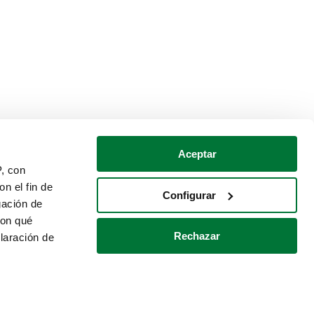
Aceptar
P, con
n el fin de
Configurar
gación de
con qué
Rechazar
laración de
Política de cookies
Contacto
 varios metros