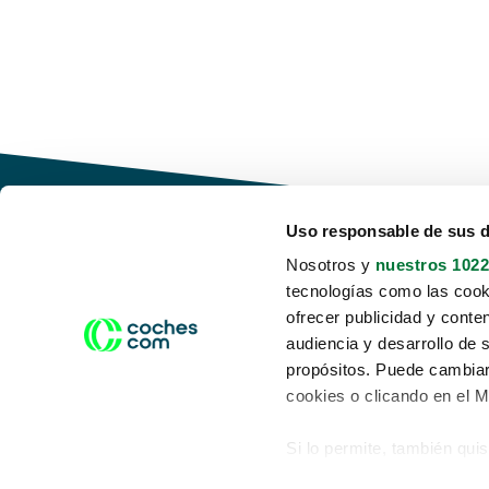
Uso responsable de sus 
Nosotros y
nuestros 1022
tecnologías como las cooki
Conduce tu futuro,
ofrecer publicidad y conte
desata tu movilidad
audiencia y desarrollo de 
propósitos. Puede cambiar
cookies o clicando en el 
Si lo permite, también qui
Acerca de nosotros
Aviso legal
Recopilar información