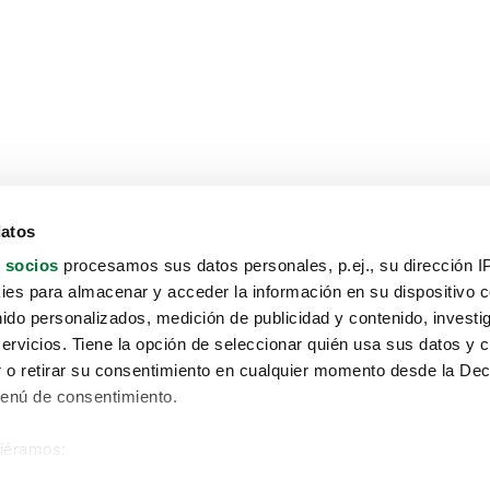
datos
 socios
procesamos sus datos personales, p.ej., su dirección I
es para almacenar y acceder la información en su dispositivo co
nido personalizados, medición de publicidad y contenido, investi
servicios. Tiene la opción de seleccionar quién usa sus datos y 
 o retirar su consentimiento en cualquier momento desde la Dec
Menú de consentimiento.
siéramos:
Aviso protección de datos
 sobre su ubicación geográfica que puede tener una precisión de