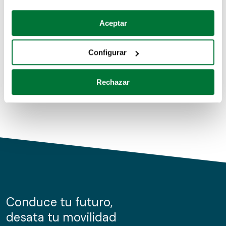
Coches de segunda mano
Si lo permite, también quisiéramos:
Aceptar
Recopilar información sobre su ubicación geográfica
Coches de km0
que puede tener una precisión de varios metros
Configurar
Coches de renting
Identificar su dispositivo analizándolo activamente
para buscar características específicas (huellas
Rechazar
digitales)
Obtenga más información sobre cómo se procesan sus
datos personales y establezca sus preferencias en la
sección de datos
. Puede cambiar o retirar su
consentimiento en cualquier momento en la Declaración
de cookies.
Las cookies de este sitio web se usan para personalizar
el contenido y los anuncios, ofrecer funciones de redes
sociales y analizar el tráfico. Además, compartimos
Conduce tu futuro,
información sobre el uso que haga del sitio web con
desata tu movilidad
nuestros partners de redes sociales, publicidad y análisis