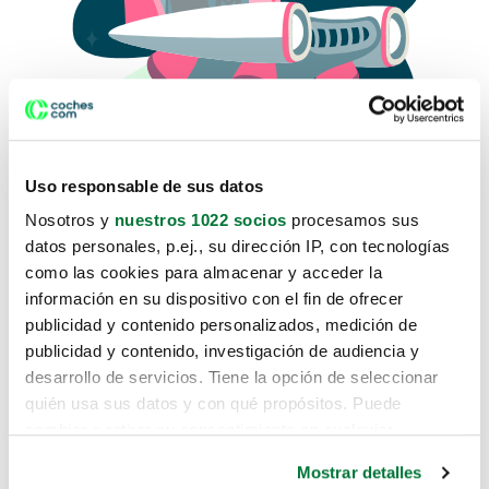
Uso responsable de sus datos
Nosotros y
nuestros 1022 socios
procesamos sus
datos personales, p.ej., su dirección IP, con tecnologías
como las cookies para almacenar y acceder la
Lo sentimos, no sabemos como
información en su dispositivo con el fin de ofrecer
te hemos traido hasta aquí.
publicidad y contenido personalizados, medición de
publicidad y contenido, investigación de audiencia y
desarrollo de servicios. Tiene la opción de seleccionar
Pero puedes encontrar el coche que estás
quién usa sus datos y con qué propósitos. Puede
buscando en alguno de estos enlaces:
cambiar o retirar su consentimiento en cualquier
momento desde la Declaración de cookies o clicando en
Coches nuevos
Mostrar detalles
el Menú de consentimiento.