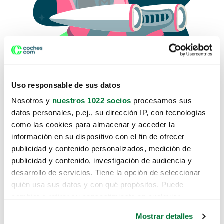
Uso responsable de sus datos
Nosotros y
nuestros 1022 socios
procesamos sus
datos personales, p.ej., su dirección IP, con tecnologías
como las cookies para almacenar y acceder la
Lo sentimos, no sabemos como
información en su dispositivo con el fin de ofrecer
te hemos traido hasta aquí.
publicidad y contenido personalizados, medición de
publicidad y contenido, investigación de audiencia y
desarrollo de servicios. Tiene la opción de seleccionar
Pero puedes encontrar el coche que estás
quién usa sus datos y con qué propósitos. Puede
buscando en alguno de estos enlaces:
cambiar o retirar su consentimiento en cualquier
momento desde la Declaración de cookies o clicando en
Coches nuevos
Mostrar detalles
el Menú de consentimiento.