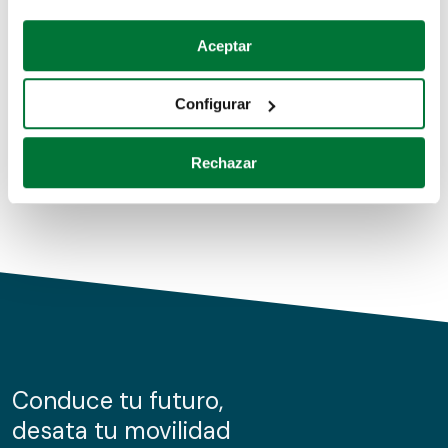
Coches de segunda mano
Si lo permite, también quisiéramos:
Aceptar
Recopilar información sobre su ubicación geográfica
Coches de km0
que puede tener una precisión de varios metros
Configurar
Coches de renting
Identificar su dispositivo analizándolo activamente
para buscar características específicas (huellas
Rechazar
digitales)
Obtenga más información sobre cómo se procesan sus
datos personales y establezca sus preferencias en la
sección de datos
. Puede cambiar o retirar su
consentimiento en cualquier momento en la Declaración
de cookies.
Las cookies de este sitio web se usan para personalizar
el contenido y los anuncios, ofrecer funciones de redes
sociales y analizar el tráfico. Además, compartimos
Conduce tu futuro,
información sobre el uso que haga del sitio web con
desata tu movilidad
nuestros partners de redes sociales, publicidad y análisis