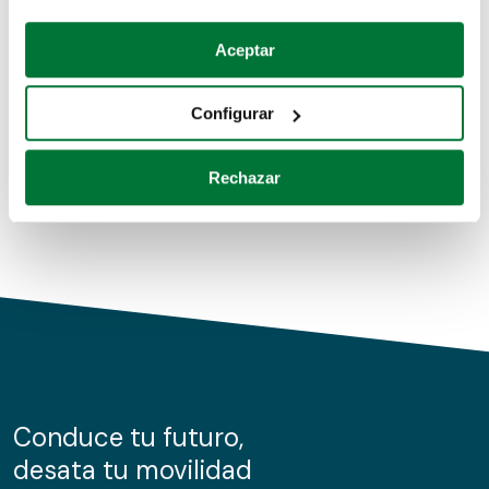
Coches de segunda mano
Si lo permite, también quisiéramos:
Aceptar
Recopilar información sobre su ubicación geográfica
Coches de km0
que puede tener una precisión de varios metros
Configurar
Coches de renting
Identificar su dispositivo analizándolo activamente
para buscar características específicas (huellas
Rechazar
digitales)
Obtenga más información sobre cómo se procesan sus
datos personales y establezca sus preferencias en la
sección de datos
. Puede cambiar o retirar su
consentimiento en cualquier momento en la Declaración
de cookies.
Las cookies de este sitio web se usan para personalizar
el contenido y los anuncios, ofrecer funciones de redes
sociales y analizar el tráfico. Además, compartimos
Conduce tu futuro,
información sobre el uso que haga del sitio web con
desata tu movilidad
nuestros partners de redes sociales, publicidad y análisis