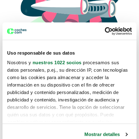
Uso responsable de sus datos
Nosotros y
nuestros 1022 socios
procesamos sus
datos personales, p.ej., su dirección IP, con tecnologías
como las cookies para almacenar y acceder la
Lo sentimos, no sabemos como
información en su dispositivo con el fin de ofrecer
te hemos traido hasta aquí.
publicidad y contenido personalizados, medición de
publicidad y contenido, investigación de audiencia y
desarrollo de servicios. Tiene la opción de seleccionar
Pero puedes encontrar el coche que estás
quién usa sus datos y con qué propósitos. Puede
buscando en alguno de estos enlaces:
cambiar o retirar su consentimiento en cualquier
momento desde la Declaración de cookies o clicando en
Coches nuevos
Mostrar detalles
el Menú de consentimiento.