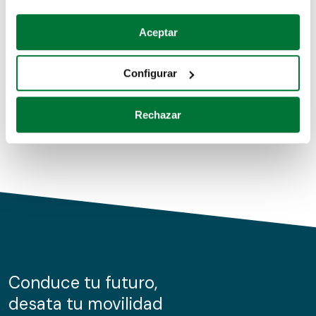
Coches de segunda mano
Si lo permite, también quisiéramos:
Aceptar
Recopilar información sobre su ubicación geográfica
Coches de km0
que puede tener una precisión de varios metros
Configurar
Coches de renting
Identificar su dispositivo analizándolo activamente
para buscar características específicas (huellas
Rechazar
digitales)
Obtenga más información sobre cómo se procesan sus
datos personales y establezca sus preferencias en la
sección de datos
. Puede cambiar o retirar su
consentimiento en cualquier momento en la Declaración
de cookies.
Las cookies de este sitio web se usan para personalizar
el contenido y los anuncios, ofrecer funciones de redes
sociales y analizar el tráfico. Además, compartimos
Conduce tu futuro,
información sobre el uso que haga del sitio web con
desata tu movilidad
nuestros partners de redes sociales, publicidad y análisis