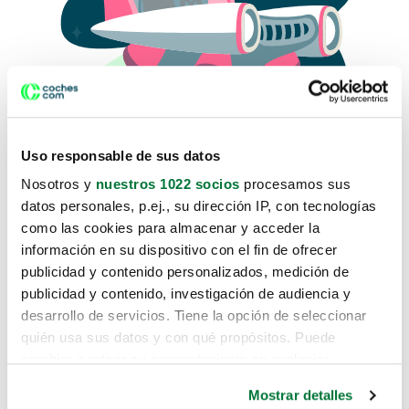
Uso responsable de sus datos
Nosotros y
nuestros 1022 socios
procesamos sus
datos personales, p.ej., su dirección IP, con tecnologías
como las cookies para almacenar y acceder la
Lo sentimos, no sabemos como
información en su dispositivo con el fin de ofrecer
te hemos traido hasta aquí.
publicidad y contenido personalizados, medición de
publicidad y contenido, investigación de audiencia y
desarrollo de servicios. Tiene la opción de seleccionar
Pero puedes encontrar el coche que estás
quién usa sus datos y con qué propósitos. Puede
buscando en alguno de estos enlaces:
cambiar o retirar su consentimiento en cualquier
momento desde la Declaración de cookies o clicando en
Coches nuevos
Mostrar detalles
el Menú de consentimiento.