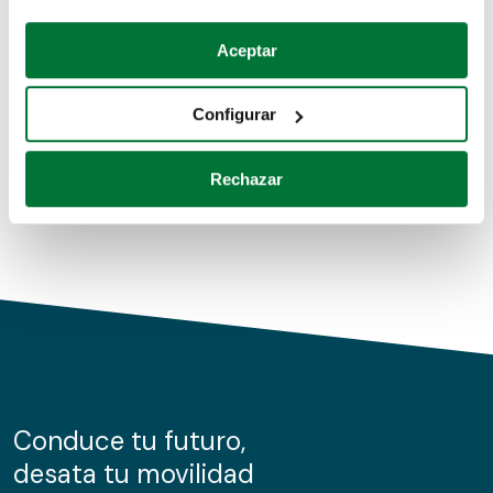
Coches de segunda mano
Si lo permite, también quisiéramos:
Aceptar
Recopilar información sobre su ubicación geográfica
Coches de km0
que puede tener una precisión de varios metros
Configurar
Coches de renting
Identificar su dispositivo analizándolo activamente
para buscar características específicas (huellas
Rechazar
digitales)
Obtenga más información sobre cómo se procesan sus
datos personales y establezca sus preferencias en la
sección de datos
. Puede cambiar o retirar su
consentimiento en cualquier momento en la Declaración
de cookies.
Las cookies de este sitio web se usan para personalizar
el contenido y los anuncios, ofrecer funciones de redes
sociales y analizar el tráfico. Además, compartimos
Conduce tu futuro,
información sobre el uso que haga del sitio web con
desata tu movilidad
nuestros partners de redes sociales, publicidad y análisis