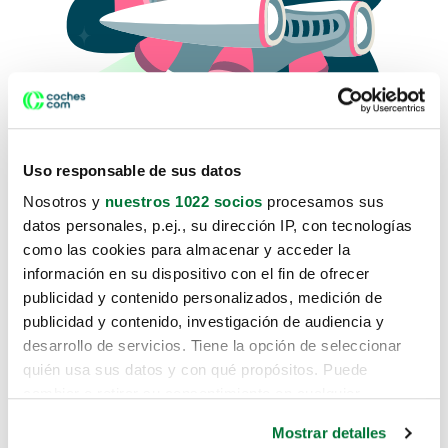
Uso responsable de sus datos
Nosotros y
nuestros 1022 socios
procesamos sus
datos personales, p.ej., su dirección IP, con tecnologías
como las cookies para almacenar y acceder la
Lo sentimos, no sabemos como
información en su dispositivo con el fin de ofrecer
te hemos traido hasta aquí.
publicidad y contenido personalizados, medición de
publicidad y contenido, investigación de audiencia y
desarrollo de servicios. Tiene la opción de seleccionar
Pero puedes encontrar el coche que estás
quién usa sus datos y con qué propósitos. Puede
buscando en alguno de estos enlaces:
cambiar o retirar su consentimiento en cualquier
momento desde la Declaración de cookies o clicando en
Coches nuevos
Mostrar detalles
el Menú de consentimiento.