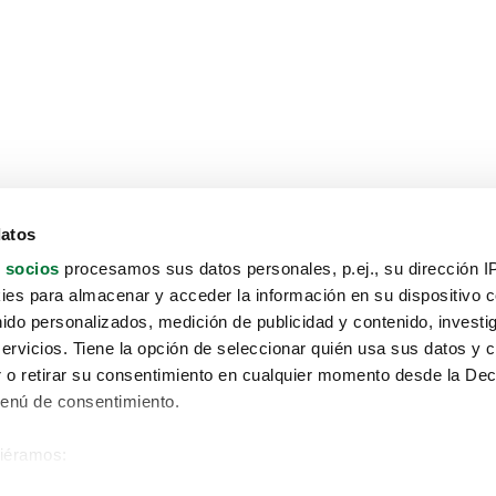
datos
 socios
procesamos sus datos personales, p.ej., su dirección I
es para almacenar y acceder la información en su dispositivo co
nido personalizados, medición de publicidad y contenido, investi
servicios. Tiene la opción de seleccionar quién usa sus datos y 
 o retirar su consentimiento en cualquier momento desde la Dec
Menú de consentimiento.
siéramos:
Aviso protección de datos
 sobre su ubicación geográfica que puede tener una precisión de