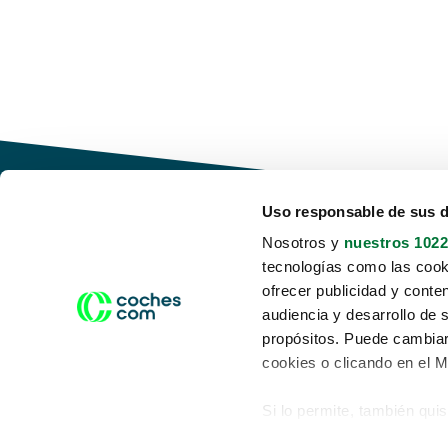
Uso responsable de sus 
Nosotros y
nuestros 1022
tecnologías como las cooki
Conduce tu futuro,
ofrecer publicidad y conte
desata tu movilidad
audiencia y desarrollo de 
propósitos. Puede cambiar
cookies o clicando en el 
Si lo permite, también qui
Acerca de nosotros
Aviso legal
Recopilar información