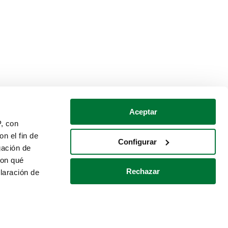
Aceptar
P, con
n el fin de
Configurar
gación de
con qué
Rechazar
laración de
Política de cookies
Contacto
 varios metros