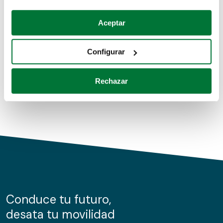
Coches de segunda mano
Si lo permite, también quisiéramos:
Aceptar
Recopilar información sobre su ubicación geográfica
Coches de km0
que puede tener una precisión de varios metros
Configurar
Coches de renting
Identificar su dispositivo analizándolo activamente
para buscar características específicas (huellas
Rechazar
digitales)
Obtenga más información sobre cómo se procesan sus
datos personales y establezca sus preferencias en la
sección de datos
. Puede cambiar o retirar su
consentimiento en cualquier momento en la Declaración
de cookies.
Las cookies de este sitio web se usan para personalizar
el contenido y los anuncios, ofrecer funciones de redes
sociales y analizar el tráfico. Además, compartimos
Conduce tu futuro,
información sobre el uso que haga del sitio web con
desata tu movilidad
nuestros partners de redes sociales, publicidad y análisis