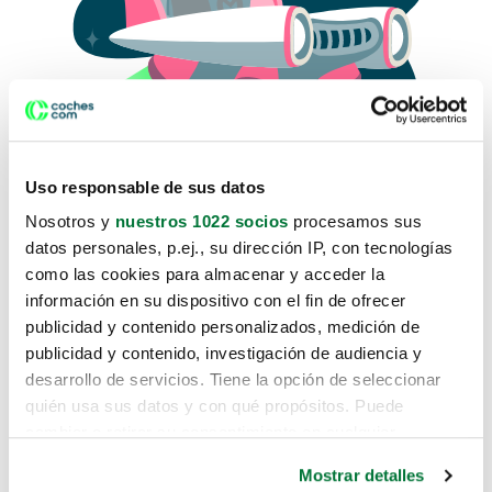
Uso responsable de sus datos
Nosotros y
nuestros 1022 socios
procesamos sus
datos personales, p.ej., su dirección IP, con tecnologías
como las cookies para almacenar y acceder la
Lo sentimos, no sabemos como
información en su dispositivo con el fin de ofrecer
te hemos traido hasta aquí.
publicidad y contenido personalizados, medición de
publicidad y contenido, investigación de audiencia y
desarrollo de servicios. Tiene la opción de seleccionar
Pero puedes encontrar el coche que estás
quién usa sus datos y con qué propósitos. Puede
buscando en alguno de estos enlaces:
cambiar o retirar su consentimiento en cualquier
momento desde la Declaración de cookies o clicando en
Coches nuevos
Mostrar detalles
el Menú de consentimiento.