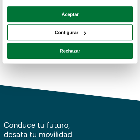
Coches de segunda mano
Si lo permite, también quisiéramos:
Aceptar
Recopilar información sobre su ubicación geográfica
Coches de km0
que puede tener una precisión de varios metros
Configurar
Coches de renting
Identificar su dispositivo analizándolo activamente
para buscar características específicas (huellas
Rechazar
digitales)
Obtenga más información sobre cómo se procesan sus
datos personales y establezca sus preferencias en la
sección de datos
. Puede cambiar o retirar su
consentimiento en cualquier momento en la Declaración
de cookies.
Las cookies de este sitio web se usan para personalizar
el contenido y los anuncios, ofrecer funciones de redes
sociales y analizar el tráfico. Además, compartimos
Conduce tu futuro,
información sobre el uso que haga del sitio web con
desata tu movilidad
nuestros partners de redes sociales, publicidad y análisis