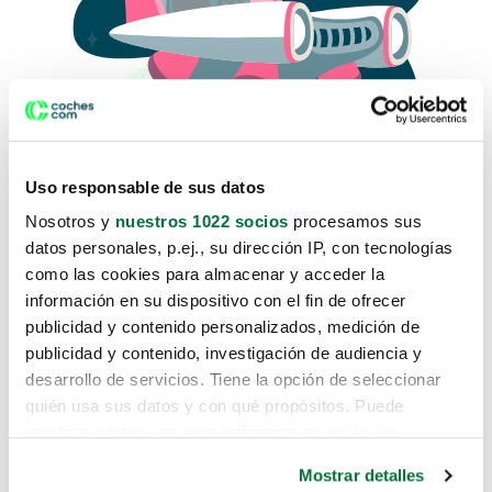
Uso responsable de sus datos
Nosotros y
nuestros 1022 socios
procesamos sus
datos personales, p.ej., su dirección IP, con tecnologías
como las cookies para almacenar y acceder la
Lo sentimos, no sabemos como
información en su dispositivo con el fin de ofrecer
te hemos traido hasta aquí.
publicidad y contenido personalizados, medición de
publicidad y contenido, investigación de audiencia y
desarrollo de servicios. Tiene la opción de seleccionar
Pero puedes encontrar el coche que estás
quién usa sus datos y con qué propósitos. Puede
buscando en alguno de estos enlaces:
cambiar o retirar su consentimiento en cualquier
momento desde la Declaración de cookies o clicando en
Coches nuevos
Mostrar detalles
el Menú de consentimiento.