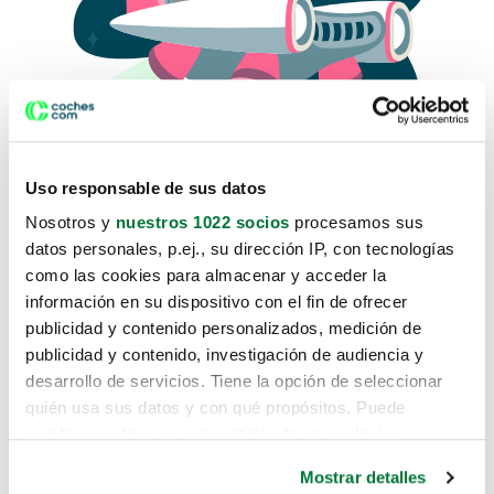
Uso responsable de sus datos
Nosotros y
nuestros 1022 socios
procesamos sus
datos personales, p.ej., su dirección IP, con tecnologías
como las cookies para almacenar y acceder la
Lo sentimos, no sabemos como
información en su dispositivo con el fin de ofrecer
te hemos traido hasta aquí.
publicidad y contenido personalizados, medición de
publicidad y contenido, investigación de audiencia y
desarrollo de servicios. Tiene la opción de seleccionar
Pero puedes encontrar el coche que estás
quién usa sus datos y con qué propósitos. Puede
buscando en alguno de estos enlaces:
cambiar o retirar su consentimiento en cualquier
momento desde la Declaración de cookies o clicando en
Coches nuevos
Mostrar detalles
el Menú de consentimiento.