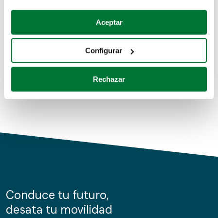
Coches de segunda mano
Si lo permite, también quisiéramos:
Aceptar
Recopilar información sobre su ubicación geográfica
Coches de km0
que puede tener una precisión de varios metros
Configurar
Coches de renting
Identificar su dispositivo analizándolo activamente
para buscar características específicas (huellas
Rechazar
digitales)
Obtenga más información sobre cómo se procesan sus
datos personales y establezca sus preferencias en la
sección de datos
. Puede cambiar o retirar su
consentimiento en cualquier momento en la Declaración
de cookies.
Las cookies de este sitio web se usan para personalizar
el contenido y los anuncios, ofrecer funciones de redes
sociales y analizar el tráfico. Además, compartimos
Conduce tu futuro,
información sobre el uso que haga del sitio web con
desata tu movilidad
nuestros partners de redes sociales, publicidad y análisis