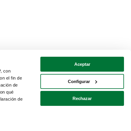
Aceptar
P, con
n el fin de
Configurar
gación de
con qué
Rechazar
laración de
Política de cookies
Contacto
 varios metros