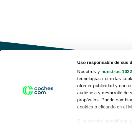
Uso responsable de sus 
Nosotros y
nuestros 1022
tecnologías como las cooki
Conduce tu futuro,
ofrecer publicidad y conte
desata tu movilidad
audiencia y desarrollo de 
propósitos. Puede cambiar
cookies o clicando en el 
Si lo permite, también qui
Acerca de nosotros
Aviso legal
Recopilar información