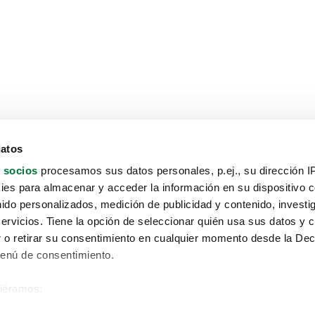
datos
 socios
procesamos sus datos personales, p.ej., su dirección I
es para almacenar y acceder la información en su dispositivo co
nido personalizados, medición de publicidad y contenido, investi
servicios. Tiene la opción de seleccionar quién usa sus datos y 
 o retirar su consentimiento en cualquier momento desde la Dec
Menú de consentimiento.
siéramos:
Aviso protección de datos
 sobre su ubicación geográfica que puede tener una precisión de