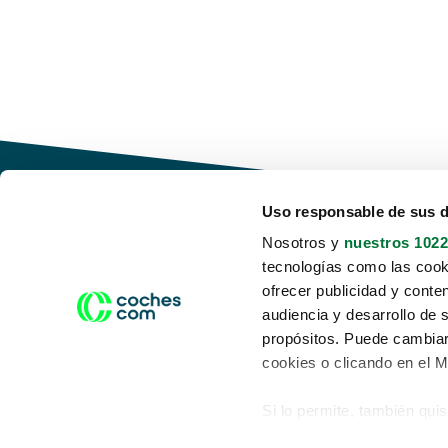
Uso responsable de sus 
Nosotros y
nuestros 1022
tecnologías como las cooki
Conduce tu futuro,
ofrecer publicidad y conte
desata tu movilidad
audiencia y desarrollo de 
propósitos. Puede cambiar
cookies o clicando en el 
Si lo permite, también qui
Acerca de nosotros
Aviso legal
Recopilar información