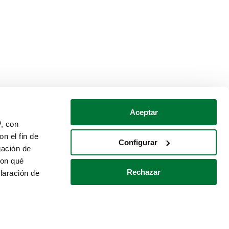
Aceptar
P, con
n el fin de
Configurar
gación de
con qué
Rechazar
laración de
Política de cookies
Contacto
 varios metros