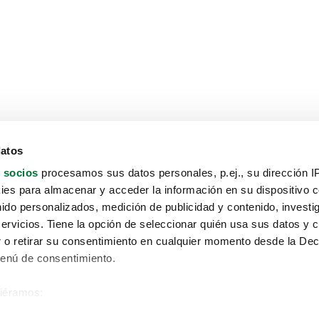
datos
 socios
procesamos sus datos personales, p.ej., su dirección I
es para almacenar y acceder la información en su dispositivo co
nido personalizados, medición de publicidad y contenido, investi
servicios. Tiene la opción de seleccionar quién usa sus datos y 
 o retirar su consentimiento en cualquier momento desde la Dec
Menú de consentimiento.
siéramos:
Aviso protección de datos
 sobre su ubicación geográfica que puede tener una precisión de