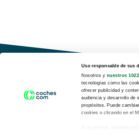
Uso responsable de sus 
Nosotros y
nuestros 1022
tecnologías como las cooki
Conduce tu futuro,
ofrecer publicidad y conte
desata tu movilidad
audiencia y desarrollo de 
propósitos. Puede cambiar
cookies o clicando en el 
Si lo permite, también qui
Acerca de nosotros
Aviso legal
Recopilar información