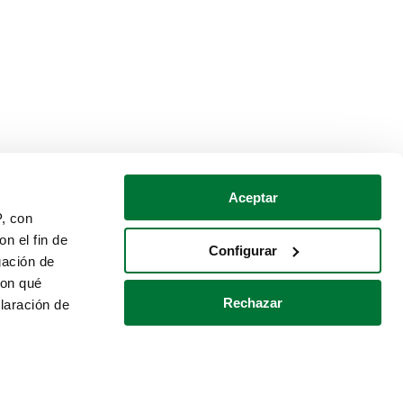
Aceptar
P, con
n el fin de
Configurar
gación de
con qué
Rechazar
laración de
Política de cookies
Contacto
 varios metros