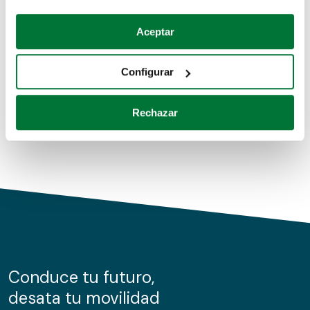
Coches de segunda mano
Si lo permite, también quisiéramos:
Aceptar
Recopilar información sobre su ubicación geográfica
Coches de km0
que puede tener una precisión de varios metros
Configurar
Coches de renting
Identificar su dispositivo analizándolo activamente
para buscar características específicas (huellas
Rechazar
digitales)
Obtenga más información sobre cómo se procesan sus
datos personales y establezca sus preferencias en la
sección de datos
. Puede cambiar o retirar su
consentimiento en cualquier momento en la Declaración
de cookies.
Las cookies de este sitio web se usan para personalizar
el contenido y los anuncios, ofrecer funciones de redes
sociales y analizar el tráfico. Además, compartimos
Conduce tu futuro,
información sobre el uso que haga del sitio web con
desata tu movilidad
nuestros partners de redes sociales, publicidad y análisis