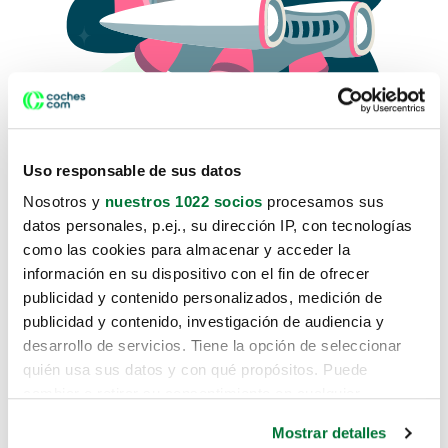
Uso responsable de sus datos
Nosotros y
nuestros 1022 socios
procesamos sus
datos personales, p.ej., su dirección IP, con tecnologías
como las cookies para almacenar y acceder la
Lo sentimos, no sabemos como
información en su dispositivo con el fin de ofrecer
te hemos traido hasta aquí.
publicidad y contenido personalizados, medición de
publicidad y contenido, investigación de audiencia y
desarrollo de servicios. Tiene la opción de seleccionar
Pero puedes encontrar el coche que estás
quién usa sus datos y con qué propósitos. Puede
buscando en alguno de estos enlaces:
cambiar o retirar su consentimiento en cualquier
momento desde la Declaración de cookies o clicando en
Coches nuevos
Mostrar detalles
el Menú de consentimiento.