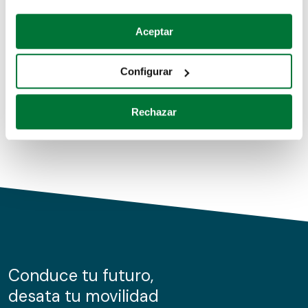
Coches de segunda mano
Si lo permite, también quisiéramos:
Aceptar
Recopilar información sobre su ubicación geográfica
Coches de km0
que puede tener una precisión de varios metros
Configurar
Coches de renting
Identificar su dispositivo analizándolo activamente
para buscar características específicas (huellas
Rechazar
digitales)
Obtenga más información sobre cómo se procesan sus
datos personales y establezca sus preferencias en la
sección de datos
. Puede cambiar o retirar su
consentimiento en cualquier momento en la Declaración
de cookies.
Las cookies de este sitio web se usan para personalizar
el contenido y los anuncios, ofrecer funciones de redes
sociales y analizar el tráfico. Además, compartimos
Conduce tu futuro,
información sobre el uso que haga del sitio web con
desata tu movilidad
nuestros partners de redes sociales, publicidad y análisis