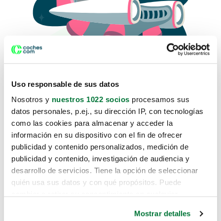
Uso responsable de sus datos
Nosotros y
nuestros 1022 socios
procesamos sus
datos personales, p.ej., su dirección IP, con tecnologías
como las cookies para almacenar y acceder la
Lo sentimos, no sabemos como
información en su dispositivo con el fin de ofrecer
te hemos traido hasta aquí.
publicidad y contenido personalizados, medición de
publicidad y contenido, investigación de audiencia y
desarrollo de servicios. Tiene la opción de seleccionar
Pero puedes encontrar el coche que estás
quién usa sus datos y con qué propósitos. Puede
buscando en alguno de estos enlaces:
cambiar o retirar su consentimiento en cualquier
momento desde la Declaración de cookies o clicando en
Coches nuevos
Mostrar detalles
el Menú de consentimiento.