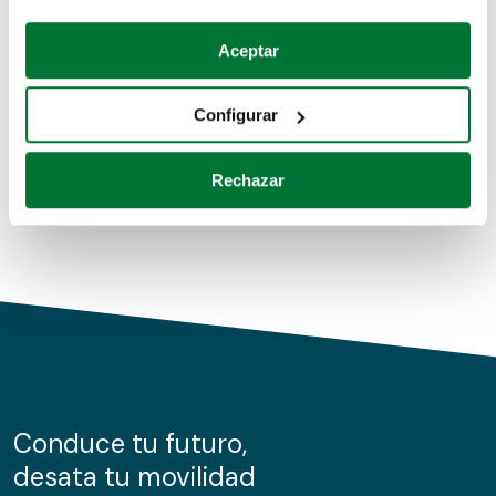
Coches de segunda mano
Si lo permite, también quisiéramos:
Aceptar
Recopilar información sobre su ubicación geográfica
Coches de km0
que puede tener una precisión de varios metros
Configurar
Coches de renting
Identificar su dispositivo analizándolo activamente
para buscar características específicas (huellas
Rechazar
digitales)
Obtenga más información sobre cómo se procesan sus
datos personales y establezca sus preferencias en la
sección de datos
. Puede cambiar o retirar su
consentimiento en cualquier momento en la Declaración
de cookies.
Las cookies de este sitio web se usan para personalizar
el contenido y los anuncios, ofrecer funciones de redes
sociales y analizar el tráfico. Además, compartimos
Conduce tu futuro,
información sobre el uso que haga del sitio web con
desata tu movilidad
nuestros partners de redes sociales, publicidad y análisis