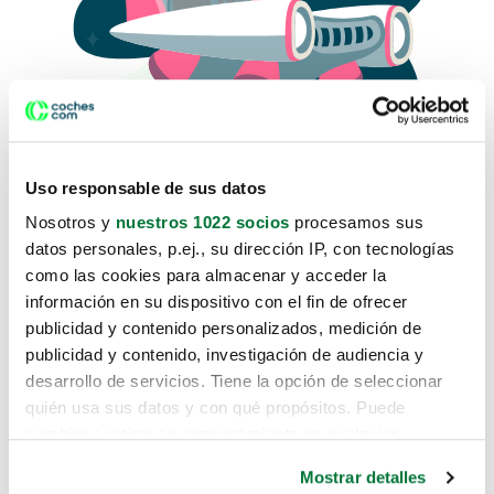
Uso responsable de sus datos
Nosotros y
nuestros 1022 socios
procesamos sus
datos personales, p.ej., su dirección IP, con tecnologías
como las cookies para almacenar y acceder la
Lo sentimos, no sabemos como
información en su dispositivo con el fin de ofrecer
te hemos traido hasta aquí.
publicidad y contenido personalizados, medición de
publicidad y contenido, investigación de audiencia y
desarrollo de servicios. Tiene la opción de seleccionar
Pero puedes encontrar el coche que estás
quién usa sus datos y con qué propósitos. Puede
buscando en alguno de estos enlaces:
cambiar o retirar su consentimiento en cualquier
momento desde la Declaración de cookies o clicando en
Coches nuevos
Mostrar detalles
el Menú de consentimiento.