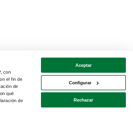
Aceptar
P, con
n el fin de
Configurar
gación de
con qué
Rechazar
laración de
Política de cookies
Contacto
 varios metros