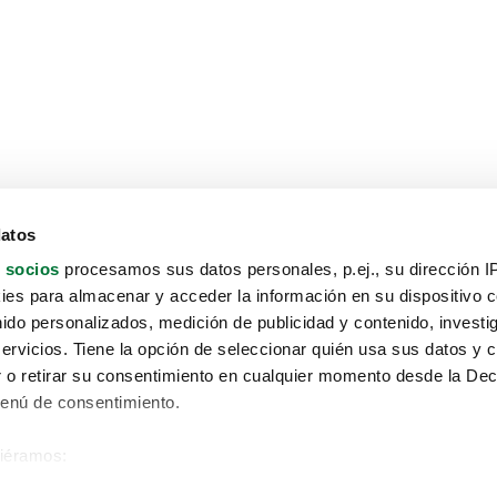
datos
 socios
procesamos sus datos personales, p.ej., su dirección I
es para almacenar y acceder la información en su dispositivo co
nido personalizados, medición de publicidad y contenido, investi
servicios. Tiene la opción de seleccionar quién usa sus datos y 
 o retirar su consentimiento en cualquier momento desde la Dec
Menú de consentimiento.
siéramos:
Aviso protección de datos
 sobre su ubicación geográfica que puede tener una precisión de