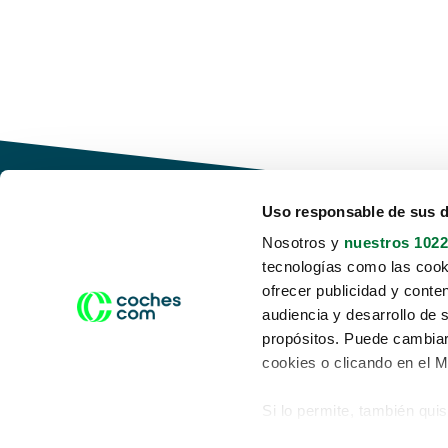
Uso responsable de sus 
Nosotros y
nuestros 1022
tecnologías como las cooki
Conduce tu futuro,
ofrecer publicidad y conte
desata tu movilidad
audiencia y desarrollo de 
propósitos. Puede cambiar
cookies o clicando en el 
Si lo permite, también qui
Acerca de nosotros
Aviso legal
Recopilar información