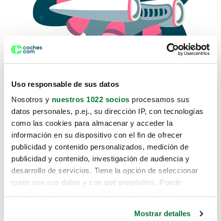
Uso responsable de sus datos
Nosotros y
nuestros 1022 socios
procesamos sus
datos personales, p.ej., su dirección IP, con tecnologías
como las cookies para almacenar y acceder la
Lo sentimos, no sabemos como
información en su dispositivo con el fin de ofrecer
te hemos traido hasta aquí.
publicidad y contenido personalizados, medición de
publicidad y contenido, investigación de audiencia y
desarrollo de servicios. Tiene la opción de seleccionar
Pero puedes encontrar el coche que estás
quién usa sus datos y con qué propósitos. Puede
buscando en alguno de estos enlaces:
cambiar o retirar su consentimiento en cualquier
momento desde la Declaración de cookies o clicando en
Coches nuevos
Mostrar detalles
el Menú de consentimiento.