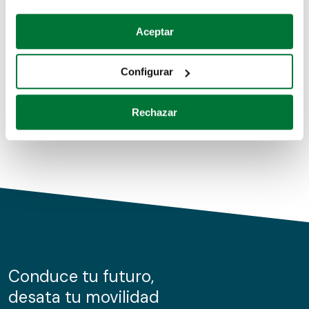
Coches de segunda mano
Si lo permite, también quisiéramos:
Aceptar
Recopilar información sobre su ubicación geográfica
Coches de km0
que puede tener una precisión de varios metros
Configurar
Coches de renting
Identificar su dispositivo analizándolo activamente
para buscar características específicas (huellas
Rechazar
digitales)
Obtenga más información sobre cómo se procesan sus
datos personales y establezca sus preferencias en la
sección de datos
. Puede cambiar o retirar su
consentimiento en cualquier momento en la Declaración
de cookies.
Las cookies de este sitio web se usan para personalizar
el contenido y los anuncios, ofrecer funciones de redes
sociales y analizar el tráfico. Además, compartimos
Conduce tu futuro,
información sobre el uso que haga del sitio web con
desata tu movilidad
nuestros partners de redes sociales, publicidad y análisis