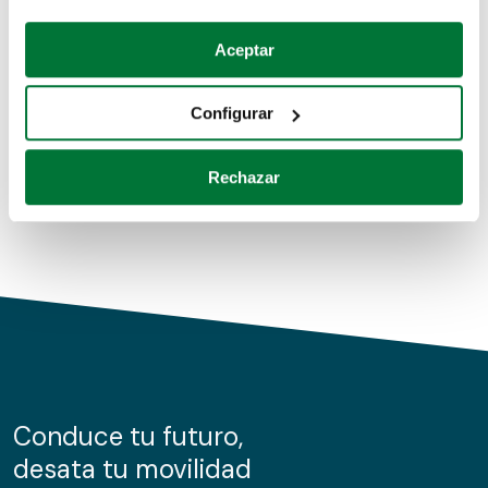
Coches de segunda mano
Si lo permite, también quisiéramos:
Aceptar
Recopilar información sobre su ubicación geográfica
Coches de km0
que puede tener una precisión de varios metros
Configurar
Coches de renting
Identificar su dispositivo analizándolo activamente
para buscar características específicas (huellas
Rechazar
digitales)
Obtenga más información sobre cómo se procesan sus
datos personales y establezca sus preferencias en la
sección de datos
. Puede cambiar o retirar su
consentimiento en cualquier momento en la Declaración
de cookies.
Las cookies de este sitio web se usan para personalizar
el contenido y los anuncios, ofrecer funciones de redes
sociales y analizar el tráfico. Además, compartimos
Conduce tu futuro,
información sobre el uso que haga del sitio web con
desata tu movilidad
nuestros partners de redes sociales, publicidad y análisis