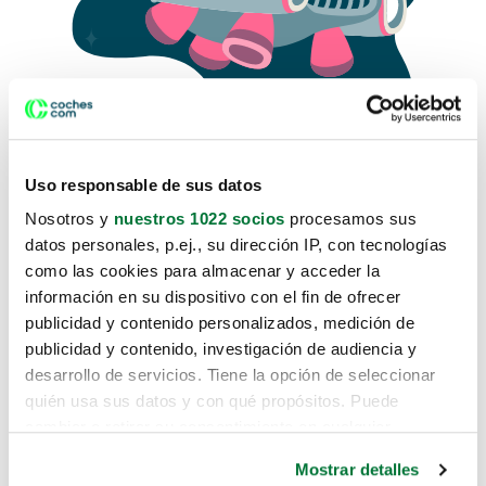
Uso responsable de sus datos
Nosotros y
nuestros 1022 socios
procesamos sus
datos personales, p.ej., su dirección IP, con tecnologías
como las cookies para almacenar y acceder la
Lo sentimos, no sabemos como
información en su dispositivo con el fin de ofrecer
te hemos traido hasta aquí.
publicidad y contenido personalizados, medición de
publicidad y contenido, investigación de audiencia y
desarrollo de servicios. Tiene la opción de seleccionar
Pero puedes encontrar el coche que estás
quién usa sus datos y con qué propósitos. Puede
buscando en alguno de estos enlaces:
cambiar o retirar su consentimiento en cualquier
momento desde la Declaración de cookies o clicando en
Coches nuevos
Mostrar detalles
el Menú de consentimiento.