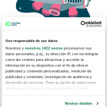
Uso responsable de sus datos
Nosotros y
nuestros 1022 socios
procesamos sus
datos personales, p.ej., su dirección IP, con tecnologías
como las cookies para almacenar y acceder la
Lo sentimos, no sabemos como
información en su dispositivo con el fin de ofrecer
te hemos traido hasta aquí.
publicidad y contenido personalizados, medición de
publicidad y contenido, investigación de audiencia y
desarrollo de servicios. Tiene la opción de seleccionar
Pero puedes encontrar el coche que estás
quién usa sus datos y con qué propósitos. Puede
buscando en alguno de estos enlaces:
cambiar o retirar su consentimiento en cualquier
momento desde la Declaración de cookies o clicando en
Coches nuevos
Mostrar detalles
el Menú de consentimiento.