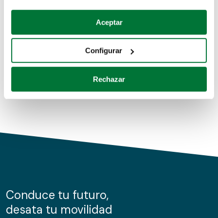
Coches de segunda mano
Si lo permite, también quisiéramos:
Aceptar
Recopilar información sobre su ubicación geográfica
Coches de km0
que puede tener una precisión de varios metros
Configurar
Coches de renting
Identificar su dispositivo analizándolo activamente
para buscar características específicas (huellas
Rechazar
digitales)
Obtenga más información sobre cómo se procesan sus
datos personales y establezca sus preferencias en la
sección de datos
. Puede cambiar o retirar su
consentimiento en cualquier momento en la Declaración
de cookies.
Las cookies de este sitio web se usan para personalizar
el contenido y los anuncios, ofrecer funciones de redes
sociales y analizar el tráfico. Además, compartimos
Conduce tu futuro,
información sobre el uso que haga del sitio web con
desata tu movilidad
nuestros partners de redes sociales, publicidad y análisis